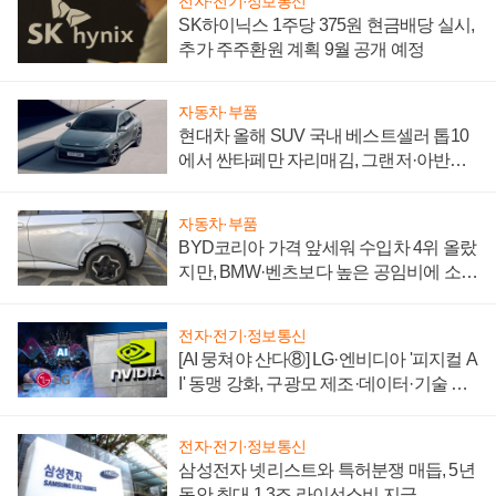
전자·전기·정보통신
SK하이닉스 1주당 375원 현금배당 실시,
추가 주주환원 계획 9월 공개 예정
자동차·부품
현대차 올해 SUV 국내 베스트셀러 톱10
에서 싼타페만 자리매김, 그랜저·아반떼
'세단 쌍끌이'로 내수 방어
자동차·부품
BYD코리아 가격 앞세워 수입차 4위 올랐
지만, BMW·벤츠보다 높은 공임비에 소비
자 불만 폭발
전자·전기·정보통신
[AI 뭉쳐야 산다⑧] LG·엔비디아 '피지컬 A
I' 동맹 강화, 구광모 제조·데이터·기술 결
집해 종합 로보틱스 기업으로
전자·전기·정보통신
삼성전자 넷리스트와 특허분쟁 매듭, 5년
동안 최대 1.3조 라이선스비 지급