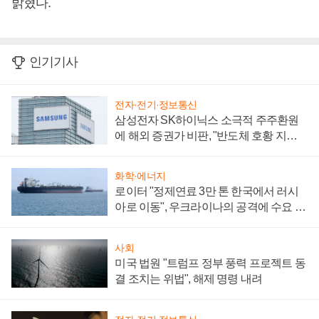
밝혔다.
인기기사
전자·전기·정보통신
삼성전자 SK하이닉스 소극적 주주환원
에 해외 증권가 비판, "반도체 호황 지속
성 의문"
화학·에너지
로이터 "정제연료 3만 톤 한국에서 러시
아로 이동", 우크라이나의 공격에 수요 늘
어
사회
미국 법원 "트럼프 정부 풍력 프로젝트 동
결 조치는 위법", 해제 명령 내려