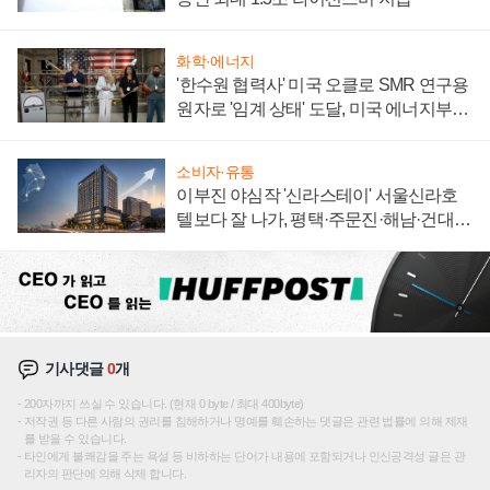
화학·에너지
'한수원 협력사' 미국 오클로 SMR 연구용
원자로 '임계 상태' 도달, 미국 에너지부
"중요한 이정표"
소비자·유통
이부진 야심작 '신라스테이' 서울신라호
텔보다 잘 나가, 평택·주문진·해남·건대로
성장판 더 넓힌다
기사댓글
0
개
200자까지 쓰실 수 있습니다. (현재 0 byte / 최대 400byte)
저작권 등 다른 사람의 권리를 침해하거나 명예를 훼손하는 댓글은 관련 법률에 의해 제재
를 받을 수 있습니다.
타인에게 불쾌감을 주는 욕설 등 비하하는 단어가 내용에 포함되거나 인신공격성 글은 관
리자의 판단에 의해 삭제 합니다.