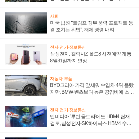
시간'
사회
미국 법원 "트럼프 정부 풍력 프로젝트 동
결 조치는 위법", 해제 명령 내려
전자·전기·정보통신
삼성전자, 갤럭시Z 폴드8 사전예약 개통
8월31일까지 연장
자동차·부품
BYD코리아 가격 앞세워 수입차 4위 올랐
지만, BMW·벤츠보다 높은 공임비에 소비
자 불만 폭발
전자·전기·정보통신
엔비디아 '루빈 울트라'에도 HBM4 탑재
검토, 삼성전자·SK하이닉스 HBM4 수율
에 주도권 갈린다