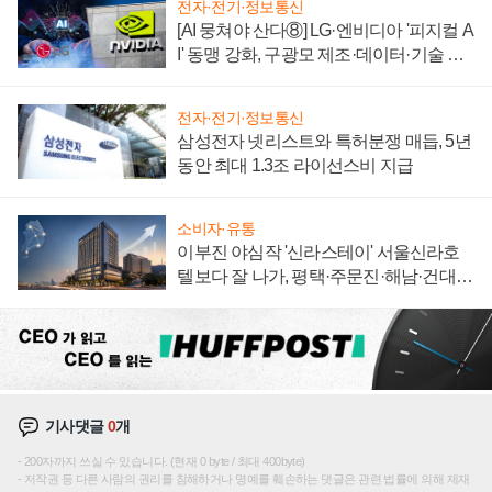
전자·전기·정보통신
[AI 뭉쳐야 산다⑧] LG·엔비디아 '피지컬 A
I' 동맹 강화, 구광모 제조·데이터·기술 결
집해 종합 로보틱스 기업으로
전자·전기·정보통신
삼성전자 넷리스트와 특허분쟁 매듭, 5년
동안 최대 1.3조 라이선스비 지급
소비자·유통
이부진 야심작 '신라스테이' 서울신라호
텔보다 잘 나가, 평택·주문진·해남·건대로
성장판 더 넓힌다
기사댓글
0
개
200자까지 쓰실 수 있습니다. (현재 0 byte / 최대 400byte)
저작권 등 다른 사람의 권리를 침해하거나 명예를 훼손하는 댓글은 관련 법률에 의해 제재