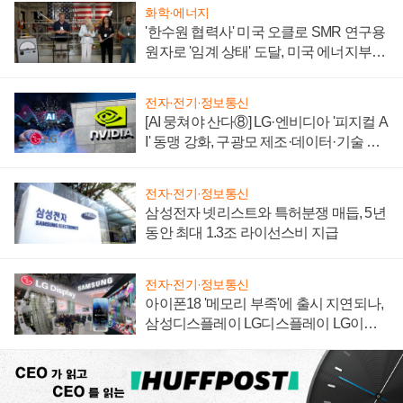
화학·에너지
'한수원 협력사' 미국 오클로 SMR 연구용
원자로 '임계 상태' 도달, 미국 에너지부
"중요한 이정표"
전자·전기·정보통신
[AI 뭉쳐야 산다⑧] LG·엔비디아 '피지컬 A
I' 동맹 강화, 구광모 제조·데이터·기술 결
집해 종합 로보틱스 기업으로
전자·전기·정보통신
삼성전자 넷리스트와 특허분쟁 매듭, 5년
동안 최대 1.3조 라이선스비 지급
전자·전기·정보통신
아이폰18 '메모리 부족'에 출시 지연되나,
삼성디스플레이 LG디스플레이 LG이노
텍 '탈애플' 수익 다각화 속도