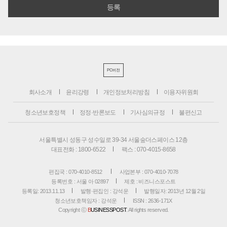
PC버전
회사소개
윤리강령
개인정보처리방침
이용자위원회
청소년보호정책
정정·반론보도
기사심의규정
불편신고
서울특별시 성동구 성수일로 39-34 서울숲더스페이스 12층
대표전화 : 1800-6522
팩스 : 070-4015-8658
편집국 : 070-4010-8512
사업본부 : 070-4010-7078
등록번호 : 서울 아 02897
제호 : 비즈니스포스트
등록일: 2013.11.13
발행·편집인 : 강석운
발행일자: 2013년 12월 2일
청소년보호책임자 : 강석운
ISSN : 2636-171X
Copyright ⓒ
B
USINESSPOST
. All rights reserved.