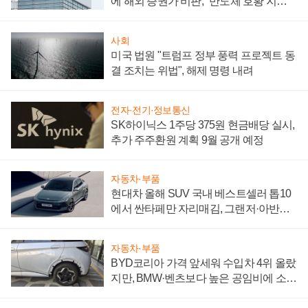
에 해외 증권가 비판, "반도체 호황 지속
성 의문"
사회
미국 법원 "트럼프 정부 풍력 프로젝트 동
결 조치는 위법", 해제 명령 내려
전자·전기·정보통신
SK하이닉스 1주당 375원 현금배당 실시,
추가 주주환원 계획 9월 공개 예정
자동차·부품
현대차 올해 SUV 국내 베스트셀러 톱10
에서 싼타페만 자리매김, 그랜저·아반떼
'세단 쌍끌이'로 내수 방어
자동차·부품
BYD코리아 가격 앞세워 수입차 4위 올랐
지만, BMW·벤츠보다 높은 공임비에 소비
자 불만 폭발