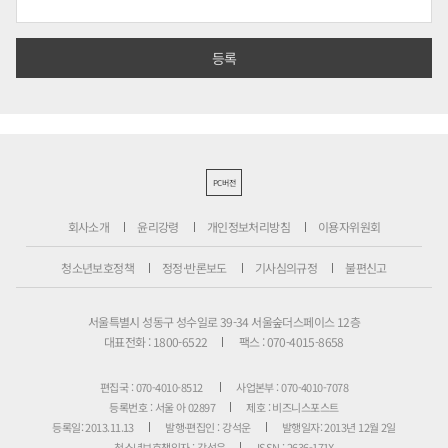
PC버전
회사소개
윤리강령
개인정보처리방침
이용자위원회
청소년보호정책
정정·반론보도
기사심의규정
불편신고
서울특별시 성동구 성수일로 39-34 서울숲더스페이스 12층
대표전화 : 1800-6522
팩스 : 070-4015-8658
편집국 : 070-4010-8512
사업본부 : 070-4010-7078
등록번호 : 서울 아 02897
제호 : 비즈니스포스트
등록일: 2013.11.13
발행·편집인 : 강석운
발행일자: 2013년 12월 2일
청소년보호책임자 : 강석운
ISSN : 2636-171X