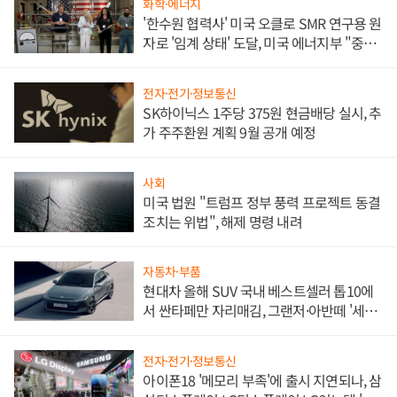
화학·에너지
'한수원 협력사' 미국 오클로 SMR 연구용 원
자로 '임계 상태' 도달, 미국 에너지부 "중요
한 이정표"
전자·전기·정보통신
SK하이닉스 1주당 375원 현금배당 실시, 추
가 주주환원 계획 9월 공개 예정
사회
미국 법원 "트럼프 정부 풍력 프로젝트 동결
조치는 위법", 해제 명령 내려
자동차·부품
현대차 올해 SUV 국내 베스트셀러 톱10에
서 싼타페만 자리매김, 그랜저·아반떼 '세단
쌍끌이'로 내수 방어
전자·전기·정보통신
아이폰18 '메모리 부족'에 출시 지연되나, 삼