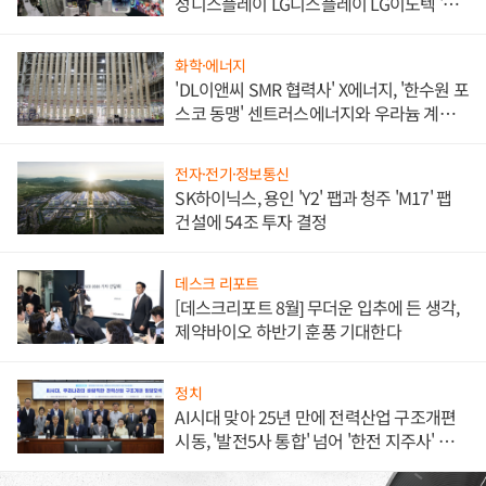
성디스플레이 LG디스플레이 LG이노텍 '탈
애플' 수익 다각화 속도
화학·에너지
'DL이앤씨 SMR 협력사' X에너지, '한수원 포
스코 동맹' 센트러스에너지와 우라늄 계약
체결
전자·전기·정보통신
SK하이닉스, 용인 'Y2' 팹과 청주 'M17' 팹
건설에 54조 투자 결정
데스크 리포트
[데스크리포트 8월] 무더운 입추에 든 생각,
제약바이오 하반기 훈풍 기대한다
정치
AI시대 맞아 25년 만에 전력산업 구조개편
시동, '발전5사 통합' 넘어 '한전 지주사' 재편
론도