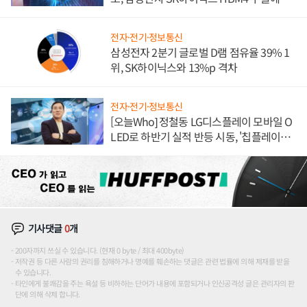
도권 갈린다
전자·전기·정보통신
삼성전자 2분기 글로벌 D램 점유율 39% 1
위, SK하이닉스와 13%p 격차
전자·전기·정보통신
[오늘Who] 정철동 LG디스플레이 모바일 O
LED로 하반기 실적 반등 시동, '칩플레이
션'에 가격 인하 압박은 부담
기사댓글
0
개
200자까지 쓰실 수 있습니다. (현재 0 byte / 최대 400byte)
저작권 등 다른 사람의 권리를 침해하거나 명예를 훼손하는 댓글은 관련 법률에 의해 제재를 받을
수 있습니다.
타인에게 불쾌감을 주는 욕설 등 비하하는 단어가 내용에 포함되거나 인신공격성 글은 관리자의 판
단에 의해 삭제 합니다.