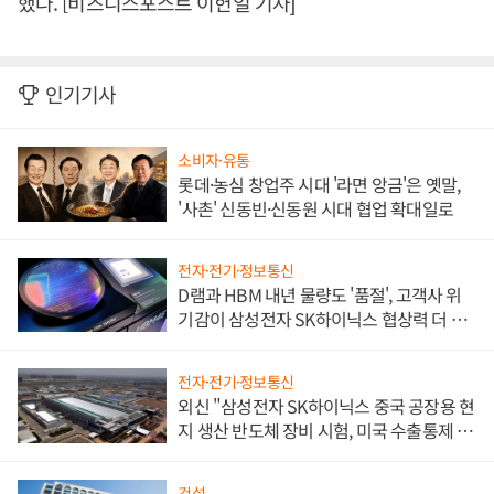
했다. [비즈니스포스트 이헌일 기자]
인기기사
소비자·유통
롯데·농심 창업주 시대 '라면 앙금'은 옛말,
'사촌' 신동빈·신동원 시대 협업 확대일로
전자·전기·정보통신
D램과 HBM 내년 물량도 '품절', 고객사 위
기감이 삼성전자 SK하이닉스 협상력 더 키
워
전자·전기·정보통신
외신 "삼성전자 SK하이닉스 중국 공장용 현
지 생산 반도체 장비 시험, 미국 수출통제 대
비"
건설