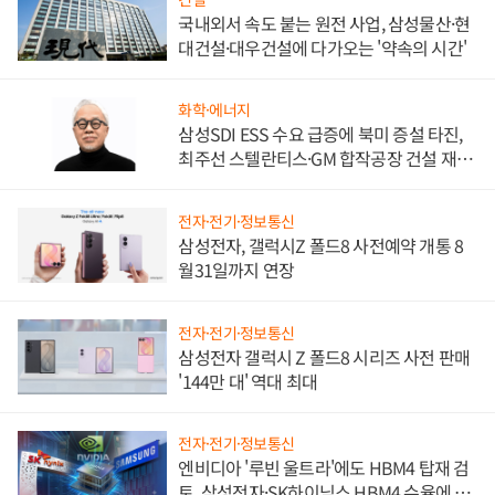
국내외서 속도 붙는 원전 사업, 삼성물산·현
대건설·대우건설에 다가오는 '약속의 시간'
화학·에너지
삼성SDI ESS 수요 급증에 북미 증설 타진,
최주선 스텔란티스·GM 합작공장 건설 재추
진하나
전자·전기·정보통신
삼성전자, 갤럭시Z 폴드8 사전예약 개통 8
월31일까지 연장
전자·전기·정보통신
삼성전자 갤럭시 Z 폴드8 시리즈 사전 판매
'144만 대' 역대 최대
전자·전기·정보통신
엔비디아 '루빈 울트라'에도 HBM4 탑재 검
토, 삼성전자·SK하이닉스 HBM4 수율에 주