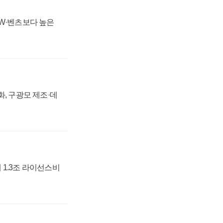
MW·벤츠보다 높은
강화, 구광모 제조·데
 1.3조 라이선스비