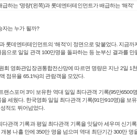
 배급하는 '명량'(왼쪽)과 롯데엔터테인먼트가 배급하는 '해적'
승자는 누가 될까?
량’과 롯데엔터테인먼트의 ‘해적’이 정면으로 맞붙었다. 지금까
음으로 일일 관객 100만명을 돌파하는 등 눈부신 결과를 만
원회 영화관입장권통합전산망에 따르면 명량은 지난 2일 1천4
출액 점유율 65.1%)의 관람객을 모았다.
'트랜스포머 3'이 보유한 역대 일일 최다관객 기록(95만6500명
 세웠다. 한국영화 일일 최다관객 기록(91만910명)을 보유
)의 성적도 뛰어넘었다.
최다관객 기록과 평일 최다관객 기록을 잇달아 세우며 신기록
 개봉 나흘 만에 350만 명을 넘으며 역대 최단기간 300만 명