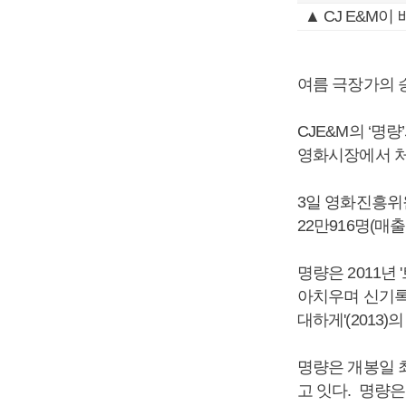
▲ CJ E&M이
여름 극장가의 
CJE&M의 ‘명
영화시장에서 처
3일 영화진흥위
22만916명(매
명량은 2011년 
아치우며 신기록을
대하게'(2013
명량은 개봉일 
고 잇다. 명량은