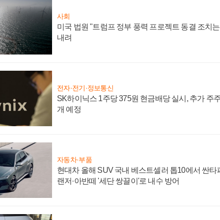
사회
미국 법원 "트럼프 정부 풍력 프로젝트 동결 조치는 
내려
전자·전기·정보통신
SK하이닉스 1주당 375원 현금배당 실시, 추가 주
개 예정
자동차·부품
현대차 올해 SUV 국내 베스트셀러 톱10에서 싼타
랜저·아반떼 '세단 쌍끌이'로 내수 방어