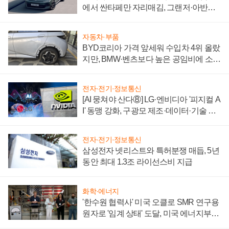
에서 싼타페만 자리매김, 그랜저·아반떼
'세단 쌍끌이'로 내수 방어
자동차·부품
BYD코리아 가격 앞세워 수입차 4위 올랐
지만, BMW·벤츠보다 높은 공임비에 소비
자 불만 폭발
전자·전기·정보통신
[AI 뭉쳐야 산다⑧] LG·엔비디아 '피지컬 A
I' 동맹 강화, 구광모 제조·데이터·기술 결
집해 종합 로보틱스 기업으로
전자·전기·정보통신
삼성전자 넷리스트와 특허분쟁 매듭, 5년
동안 최대 1.3조 라이선스비 지급
화학·에너지
'한수원 협력사' 미국 오클로 SMR 연구용
원자로 '임계 상태' 도달, 미국 에너지부
"중요한 이정표"