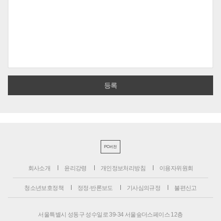
PC버전
회사소개
윤리강령
개인정보처리방침
이용자위원회
청소년보호정책
정정·반론보도
기사심의규정
불편신고
서울특별시 성동구 성수일로 39-34 서울숲더스페이스 12층