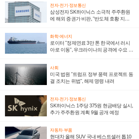
전자·전기·정보통신
삼성전자 SK하이닉스 소극적 주주환원
에 해외 증권가 비판, "반도체 호황 지속
성 의문"
화학·에너지
로이터 "정제연료 3만 톤 한국에서 러시
아로 이동", 우크라이나의 공격에 수요 늘
어
사회
미국 법원 "트럼프 정부 풍력 프로젝트 동
결 조치는 위법", 해제 명령 내려
전자·전기·정보통신
SK하이닉스 1주당 375원 현금배당 실시,
추가 주주환원 계획 9월 공개 예정
자동차·부품
현대차 올해 SUV 국내 베스트셀러 톱10