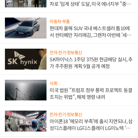
자로 '임계 상태' 도달, 미국 에너지부 "중요
한 이정표"
자동차·부품
현대차 올해 SUV 국내 베스트셀러 톱10에
서 싼타페만 자리매김, 그랜저·아반떼 '세단
쌍끌이'로 내수 방어
전자·전기·정보통신
SK하이닉스 1주당 375원 현금배당 실시, 추
가 주주환원 계획 9월 공개 예정
사회
미국 법원 "트럼프 정부 풍력 프로젝트 동결
조치는 위법", 해제 명령 내려
전자·전기·정보통신
아이폰18 '메모리 부족'에 출시 지연되나, 삼
성디스플레이 LG디스플레이 LG이노텍 '탈
애플' 수익 다각화 속도