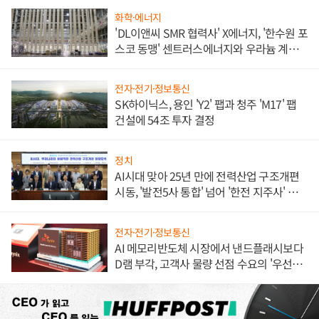
화학·에너지
'DL이앤씨 SMR 협력사' X에너지, '한수원 포
스코 동맹' 센트러스에너지와 우라늄 계약
체결
전자·전기·정보통신
SK하이닉스, 용인 'Y2' 팹과 청주 'M17' 팹
건설에 54조 투자 결정
정치
AI시대 맞아 25년 만에 전력산업 구조개편
시동, '발전5사 통합' 넘어 '한전 지주사' 재편
론도
전자·전기·정보통신
AI 메모리반도체 시장에서 낸드플래시보다
D램 부각, 고객사 물량 선점 수요의 '우선순
위'