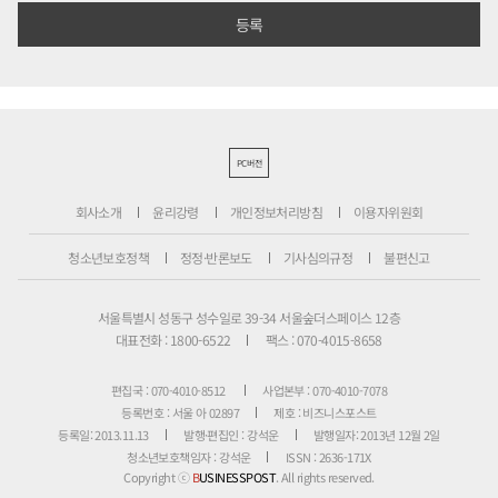
PC버전
회사소개
윤리강령
개인정보처리방침
이용자위원회
청소년보호정책
정정·반론보도
기사심의규정
불편신고
서울특별시 성동구 성수일로 39-34 서울숲더스페이스 12층
대표전화 : 1800-6522
팩스 : 070-4015-8658
편집국 : 070-4010-8512
사업본부 : 070-4010-7078
등록번호 : 서울 아 02897
제호 : 비즈니스포스트
등록일: 2013.11.13
발행·편집인 : 강석운
발행일자: 2013년 12월 2일
청소년보호책임자 : 강석운
ISSN : 2636-171X
Copyright ⓒ
B
USINESSPOST
. All rights reserved.