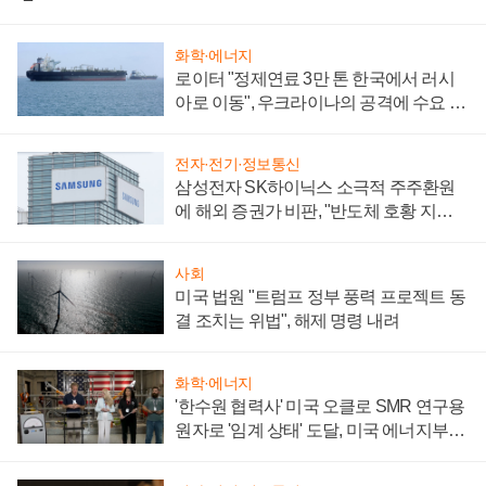
화학·에너지
로이터 "정제연료 3만 톤 한국에서 러시
아로 이동", 우크라이나의 공격에 수요 늘
어
전자·전기·정보통신
삼성전자 SK하이닉스 소극적 주주환원
에 해외 증권가 비판, "반도체 호황 지속
성 의문"
사회
미국 법원 "트럼프 정부 풍력 프로젝트 동
결 조치는 위법", 해제 명령 내려
화학·에너지
'한수원 협력사' 미국 오클로 SMR 연구용
원자로 '임계 상태' 도달, 미국 에너지부
"중요한 이정표"