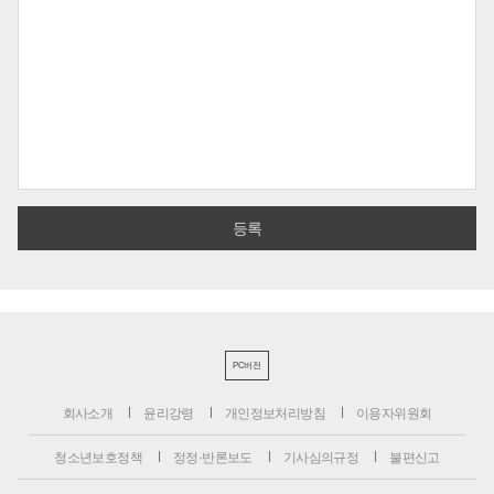
PC버전
회사소개
윤리강령
개인정보처리방침
이용자위원회
청소년보호정책
정정·반론보도
기사심의규정
불편신고