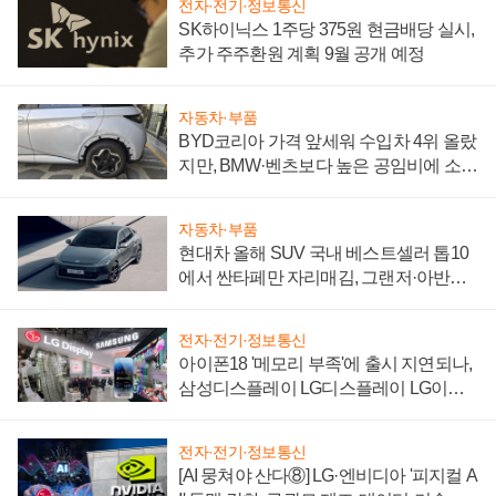
전자·전기·정보통신
SK하이닉스 1주당 375원 현금배당 실시,
추가 주주환원 계획 9월 공개 예정
자동차·부품
BYD코리아 가격 앞세워 수입차 4위 올랐
지만, BMW·벤츠보다 높은 공임비에 소비
자 불만 폭발
자동차·부품
현대차 올해 SUV 국내 베스트셀러 톱10
에서 싼타페만 자리매김, 그랜저·아반떼
'세단 쌍끌이'로 내수 방어
전자·전기·정보통신
아이폰18 '메모리 부족'에 출시 지연되나,
삼성디스플레이 LG디스플레이 LG이노
텍 '탈애플' 수익 다각화 속도
전자·전기·정보통신
[AI 뭉쳐야 산다⑧] LG·엔비디아 '피지컬 A