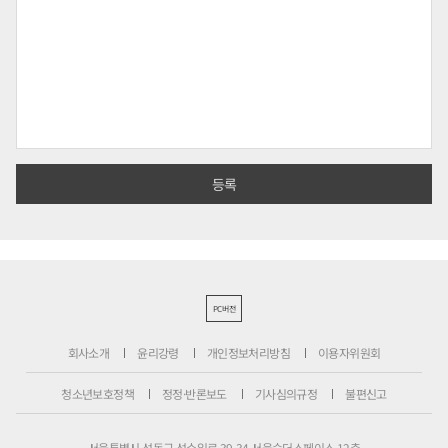
PC버전
회사소개
윤리강령
개인정보처리방침
이용자위원회
청소년보호정책
정정·반론보도
기사심의규정
불편신고
서울특별시 성동구 성수일로 39-34 서울숲더스페이스 12층