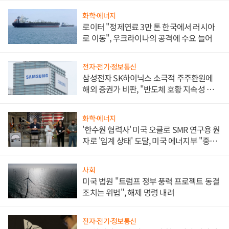
화학·에너지
로이터 "정제연료 3만 톤 한국에서 러시아
로 이동", 우크라이나의 공격에 수요 늘어
전자·전기·정보통신
삼성전자 SK하이닉스 소극적 주주환원에
해외 증권가 비판, "반도체 호황 지속성 의
문"
화학·에너지
'한수원 협력사' 미국 오클로 SMR 연구용 원
자로 '임계 상태' 도달, 미국 에너지부 "중요
한 이정표"
사회
미국 법원 "트럼프 정부 풍력 프로젝트 동결
조치는 위법", 해제 명령 내려
전자·전기·정보통신