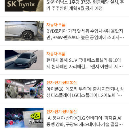
SK하이닉스 1주당 375원 현금배당 실시, 추
가 주주환원 계획 9월 공개 예정
자동차·부품
BYD코리아 가격 앞세워 수입차 4위 올랐지
만, BMW·벤츠보다 높은 공임비에 소비자
불만 폭발
자동차·부품
현대차 올해 SUV 국내 베스트셀러 톱10에
서 싼타페만 자리매김, 그랜저·아반떼 '세단
쌍끌이'로 내수 방어
전자·전기·정보통신
아이폰18 '메모리 부족'에 출시 지연되나, 삼
성디스플레이 LG디스플레이 LG이노텍 '탈
애플' 수익 다각화 속도
전자·전기·정보통신
[AI 뭉쳐야 산다⑧] LG·엔비디아 '피지컬 AI'
동맹 강화, 구광모 제조·데이터·기술 결집