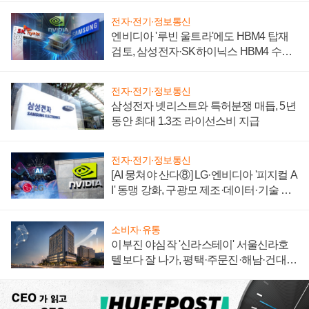
전자·전기·정보통신
엔비디아 '루빈 울트라'에도 HBM4 탑재
검토, 삼성전자·SK하이닉스 HBM4 수율
에 주도권 갈린다
전자·전기·정보통신
삼성전자 넷리스트와 특허분쟁 매듭, 5년
동안 최대 1.3조 라이선스비 지급
전자·전기·정보통신
[AI 뭉쳐야 산다⑧] LG·엔비디아 '피지컬 A
I' 동맹 강화, 구광모 제조·데이터·기술 결
집해 종합 로보틱스 기업으로
소비자·유통
이부진 야심작 '신라스테이' 서울신라호
텔보다 잘 나가, 평택·주문진·해남·건대로
성장판 더 넓힌다