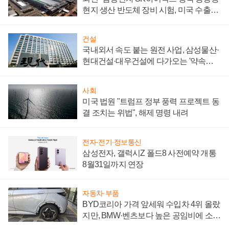
현지 생산 반도체 장비 시험, 미국 수출통
제 대비"
건설
국내외서 속도 붙는 원전 사업, 삼성물산·
현대건설·대우건설에 다가오는 '약속의
시간'
사회
미국 법원 "트럼프 정부 풍력 프로젝트 동
결 조치는 위법", 해제 명령 내려
전자·전기·정보통신
삼성전자, 갤럭시Z 폴드8 사전예약 개통
8월31일까지 연장
자동차·부품
BYD코리아 가격 앞세워 수입차 4위 올랐
지만, BMW·벤츠보다 높은 공임비에 소비
자 불만 폭발