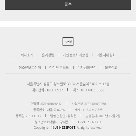
PC버전
회사소개
윤리강령
개인정보처리방침
이용자위원회
청소년보호정책
정정·반론보도
기사심의규정
불편신고
서울특별시 성동구 성수일로 39-34 서울숲더스페이스 12층
대표전화 : 1800-6522
팩스 : 070-4015-8658
편집국 : 070-4010-8512
사업본부 : 070-4010-7078
등록번호 : 서울 아 02897
제호 : 비즈니스포스트
등록일: 2013.11.13
발행·편집인 : 강석운
발행일자: 2013년 12월 2일
청소년보호책임자 : 강석운
ISSN : 2636-171X
Copyright ⓒ
B
USINESSPOST
. All rights reserved.