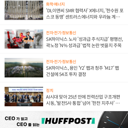
화학·에너지
'DL이앤씨 SMR 협력사' X에너지, '한수원 포
스코 동맹' 센트러스에너지와 우라늄 계약
체결
전자·전기·정보통신
SK하이닉스 노사 '성과급 주식지급' 평행선,
곽노정 'N% 성과급' 법적 논란 벗을지 주목
전자·전기·정보통신
SK하이닉스, 용인 'Y2' 팹과 청주 'M17' 팹
건설에 54조 투자 결정
정치
AI시대 맞아 25년 만에 전력산업 구조개편
시동, '발전5사 통합' 넘어 '한전 지주사' 재편
론도