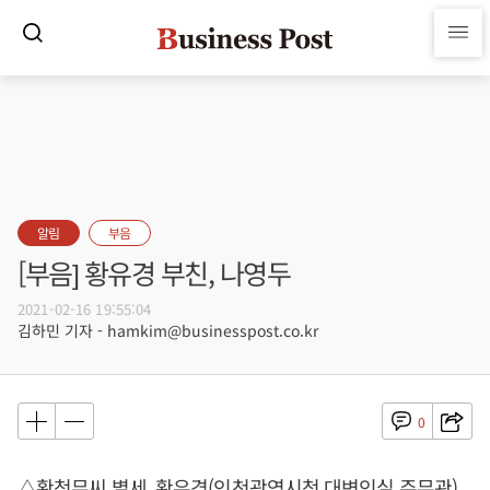
알림
부음
[부음] 황유경 부친, 나영두
2021-02-16 19:55:04
김하민 기자 - hamkim@businesspost.co.kr
0
△황청무씨 별세, 황유경(인천광역시청 대변인실 주무관)