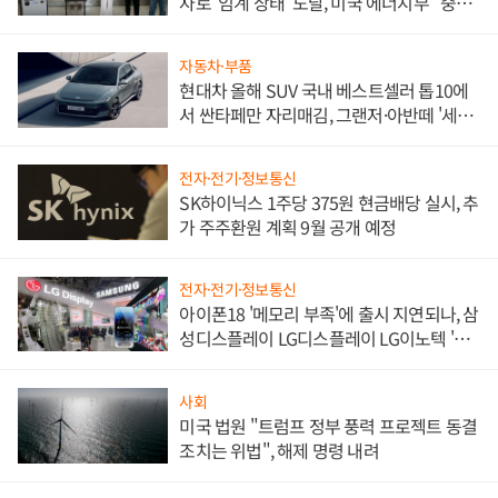
자로 '임계 상태' 도달, 미국 에너지부 "중요
한 이정표"
자동차·부품
현대차 올해 SUV 국내 베스트셀러 톱10에
서 싼타페만 자리매김, 그랜저·아반떼 '세단
쌍끌이'로 내수 방어
전자·전기·정보통신
SK하이닉스 1주당 375원 현금배당 실시, 추
가 주주환원 계획 9월 공개 예정
전자·전기·정보통신
아이폰18 '메모리 부족'에 출시 지연되나, 삼
성디스플레이 LG디스플레이 LG이노텍 '탈
애플' 수익 다각화 속도
사회
미국 법원 "트럼프 정부 풍력 프로젝트 동결
조치는 위법", 해제 명령 내려