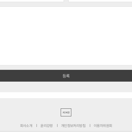
PC버전
회사소개
윤리강령
개인정보처리방침
이용자위원회