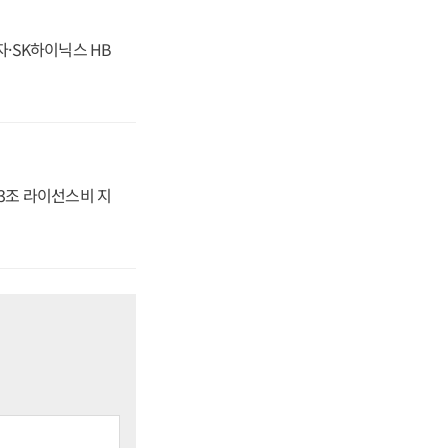
자·SK하이닉스 HB
.3조 라이선스비 지