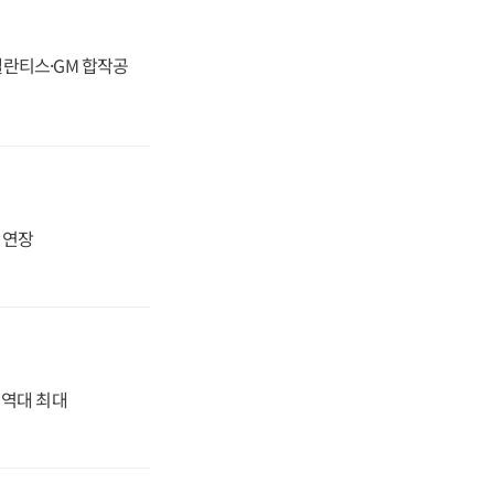
스텔란티스·GM 합작공
지 연장
' 역대 최대