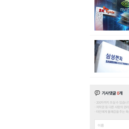
기사댓글
0
개
200자까지 쓰실 수 있습니다. (
저작권 등 다른 사람의 권리
타인에게 불쾌감을 주는 욕설