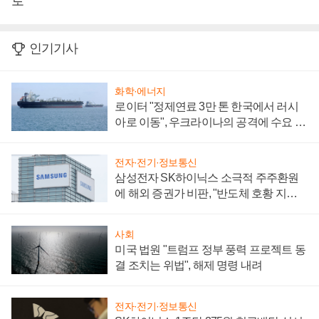
로
인기기사
화학·에너지
로이터 "정제연료 3만 톤 한국에서 러시
아로 이동", 우크라이나의 공격에 수요 늘
어
전자·전기·정보통신
삼성전자 SK하이닉스 소극적 주주환원
에 해외 증권가 비판, "반도체 호황 지속
성 의문"
사회
미국 법원 "트럼프 정부 풍력 프로젝트 동
결 조치는 위법", 해제 명령 내려
전자·전기·정보통신