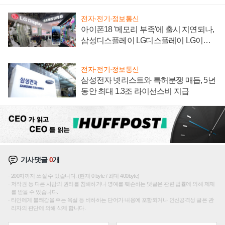
집해 종합 로보틱스 기업으로
전자·전기·정보통신
아이폰18 '메모리 부족'에 출시 지연되나,
삼성디스플레이 LG디스플레이 LG이노
텍 '탈애플' 수익 다각화 속도
전자·전기·정보통신
삼성전자 넷리스트와 특허분쟁 매듭, 5년
동안 최대 1.3조 라이선스비 지급
기사댓글
0
개
200자까지 쓰실 수 있습니다. (현재 0 byte / 최대 400byte)
저작권 등 다른 사람의 권리를 침해하거나 명예를 훼손하는 댓글은 관련 법률에 의해 제재
를 받을 수 있습니다.
타인에게 불쾌감을 주는 욕설 등 비하하는 단어가 내용에 포함되거나 인신공격성 글은 관
리자의 판단에 의해 삭제 합니다.