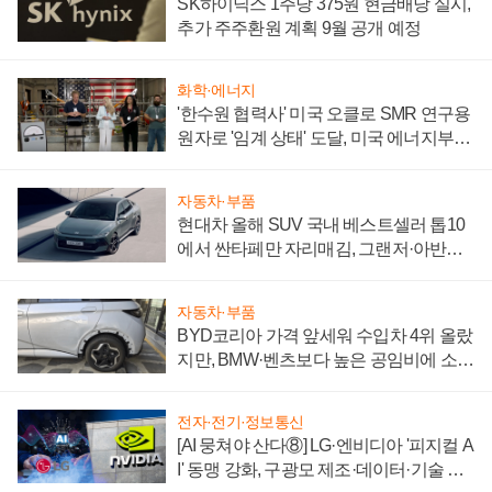
SK하이닉스 1주당 375원 현금배당 실시,
추가 주주환원 계획 9월 공개 예정
화학·에너지
'한수원 협력사' 미국 오클로 SMR 연구용
원자로 '임계 상태' 도달, 미국 에너지부
"중요한 이정표"
자동차·부품
현대차 올해 SUV 국내 베스트셀러 톱10
에서 싼타페만 자리매김, 그랜저·아반떼
'세단 쌍끌이'로 내수 방어
자동차·부품
BYD코리아 가격 앞세워 수입차 4위 올랐
지만, BMW·벤츠보다 높은 공임비에 소비
자 불만 폭발
전자·전기·정보통신
[AI 뭉쳐야 산다⑧] LG·엔비디아 '피지컬 A
I' 동맹 강화, 구광모 제조·데이터·기술 결