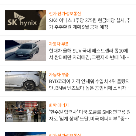
전자·전기·정보통신
SK하이닉스 1주당 375원 현금배당 실시, 추
가 주주환원 계획 9월 공개 예정
자동차·부품
현대차 올해 SUV 국내 베스트셀러 톱10에
서 싼타페만 자리매김, 그랜저·아반떼 '세단
쌍끌이'로 내수 방어
자동차·부품
BYD코리아 가격 앞세워 수입차 4위 올랐지
만, BMW·벤츠보다 높은 공임비에 소비자
불만 폭발
화학·에너지
'한수원 협력사' 미국 오클로 SMR 연구용 원
자로 '임계 상태' 도달, 미국 에너지부 "중요
한 이정표"
전자·전기·정보통신