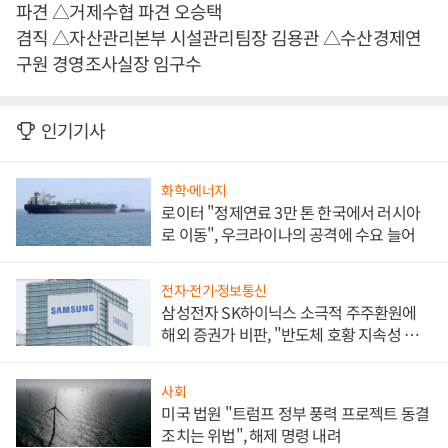
파견 △거제수협 파견 오승택
겸직 △자산관리본부 시설관리팀장 김용관 △수산경제연
구원 경영조사실장 임구수
인기기사
화학·에너지
로이터 "정제연료 3만 톤 한국에서 러시아
로 이동", 우크라이나의 공격에 수요 늘어
전자·전기·정보통신
삼성전자 SK하이닉스 소극적 주주환원에
해외 증권가 비판, "반도체 호황 지속성 의
문"
사회
미국 법원 "트럼프 정부 풍력 프로젝트 동결
조치는 위법", 해제 명령 내려