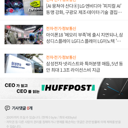
[AI 뭉쳐야 산다⑧] LG·엔비디아 '피지컬 AI'
동맹 강화, 구광모 제조·데이터·기술 결집
해 종합 로보틱스 기업으로
전자·전기·정보통신
아이폰18 '메모리 부족'에 출시 지연되나, 삼
성디스플레이 LG디스플레이 LG이노텍 '탈
애플' 수익 다각화 속도
전자·전기·정보통신
삼성전자 넷리스트와 특허분쟁 매듭, 5년 동
안 최대 1.3조 라이선스비 지급
기사댓글
0
개
200자까지 쓰실 수 있습니다. (현재 0 byte / 최대 400byte)
저작권 등 다른 사람의 권리를 침해하거나 명예를 훼손하는 댓글은 관련 법률에 의해 제재를 받을
수 있습니다.