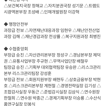
△보건복지국장 정해교 △자치분권국장 성기문 △트램도
시광역본부장 조성배 △인재개발원장 이강혁
◆ 행정안전부
과장급 전보 △자연재난대응과장 임현우 △재난안전산업
과장 김해 △재난경감과장 전상률 △복구지원과장 최병진
◆ 수협중앙회
부장급 승진 △자산관리본부장 정성구 △경남본부장 제덕
권 △유통사업부장 주규현 △무역사업단장 배철우
팀장급 승진 △기획부 대외협력팀장 유승완 △리스크관리
본부 리스크관리팀장 강성훈
부장급 전보 △회원지원부장 배현두 △상호금융부장 박현
호 △리스크관리본부장 계현철 △경영전략실장 김기성 △
조합감사실장 우동근 △준법감시실장 김삼식 △연수원장
한철희 △연수원 박종근 △경제기획부장 이승룡 △수산식
품연구실장 민봉식