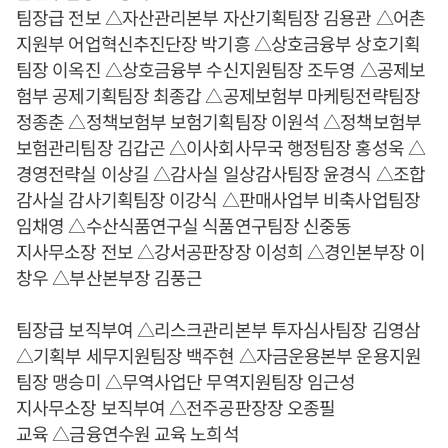
팀장급 전보 △자산관리본부 자산기획팀장 김용관 △어촌
지원부 어업혁신추진단장 박기흥 △상호금융부 상호기획
팀장 이옥진 △상호금융부 수신지원팀장 조두영 △공제보
험부 공제기획팀장 최종갑 △공제보험부 마케팅전략팀장
정종춘 △정책보험부 보험기획팀장 이원석 △정책보험부
보험관리팀장 김갑곤 △이사회사무국 행정팀장 홍성욱 △
경영전략실 이상길 △감사실 일상감사팀장 윤경식 △조합
감사실 감사기획팀장 이강식 △판매사업부 비축사업팀장
임채영 △수산식품연구실 식품연구팀장 신중동
지사무소장 전보 △강서공판장장 이성희 △경인본부장 이
창우 △부산본부장 김풍근
팀장급 보직부여 △리스크관리본부 투자심사팀장 김영삼
△기획부 세무지원팀장 백주현 △자금운용본부 운용지원
팀장 맹승미 △무역사업단 무역지원팀장 임근성
지사무소장 보직부여 △전주공판장장 오종필
교육 △금융연수원 교육 노희석