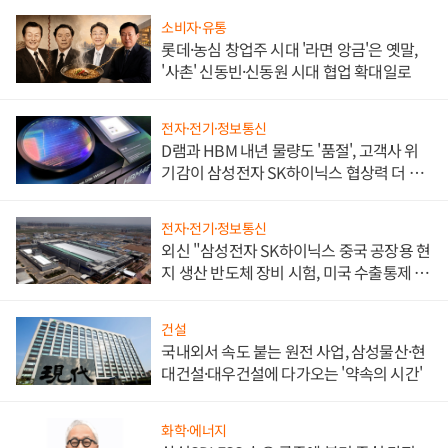
소비자·유통
롯데·농심 창업주 시대 '라면 앙금'은 옛말,
'사촌' 신동빈·신동원 시대 협업 확대일로
전자·전기·정보통신
D램과 HBM 내년 물량도 '품절', 고객사 위
기감이 삼성전자 SK하이닉스 협상력 더 키
워
전자·전기·정보통신
외신 "삼성전자 SK하이닉스 중국 공장용 현
지 생산 반도체 장비 시험, 미국 수출통제 대
비"
건설
국내외서 속도 붙는 원전 사업, 삼성물산·현
대건설·대우건설에 다가오는 '약속의 시간'
화학·에너지