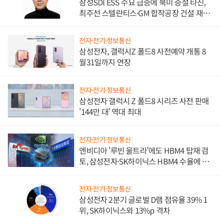
삼성SDI ESS 수요 급증에 북미 증설 타진,
최주선 스텔란티스·GM 합작공장 건설 재추
진하나
전자·전기·정보통신
삼성전자, 갤럭시Z 폴드8 사전예약 개통 8
월31일까지 연장
전자·전기·정보통신
삼성전자 갤럭시 Z 폴드8 시리즈 사전 판매
'144만 대' 역대 최대
전자·전기·정보통신
엔비디아 '루빈 울트라'에도 HBM4 탑재 검
토, 삼성전자·SK하이닉스 HBM4 수율에 주
도권 갈린다
전자·전기·정보통신
삼성전자 2분기 글로벌 D램 점유율 39% 1
위, SK하이닉스와 13%p 격차