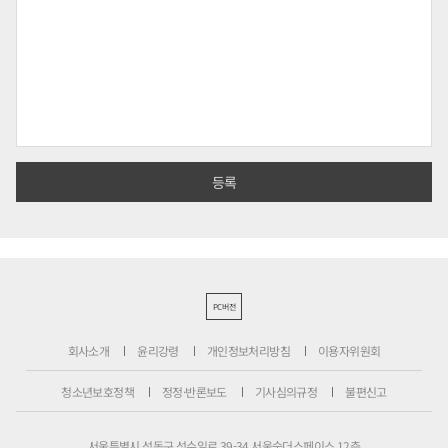
PC버전
회사소개
윤리강령
개인정보처리방침
이용자위원회
청소년보호정책
정정·반론보도
기사심의규정
불편신고
서울특별시 성동구 성수일로 39-34 서울숲더스페이스 12층