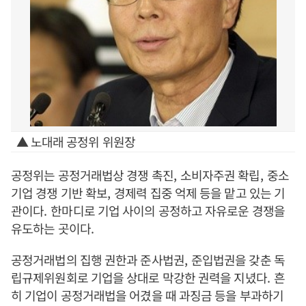
▲ 노대래 공정위 위원장
공정위는 공정거래법상 경쟁 촉진
,
소비자주권 확립
,
중소
기업 경쟁 기반 확보
,
경제력 집중 억제 등을 맡고 있는 기
관이다
.
한마디로 기업 사이의 공정하고 자유로운 경쟁을
유도하는 곳이다
.
공정거래법의 집행 권한과 준사법권
,
준입법권을 갖춘 독
립규제위원회로 기업을 상대로 막강한 권력을 지녔다
.
흔
히 기업이 공정거래법을 어겼을 때 과징금 등을 부과하기