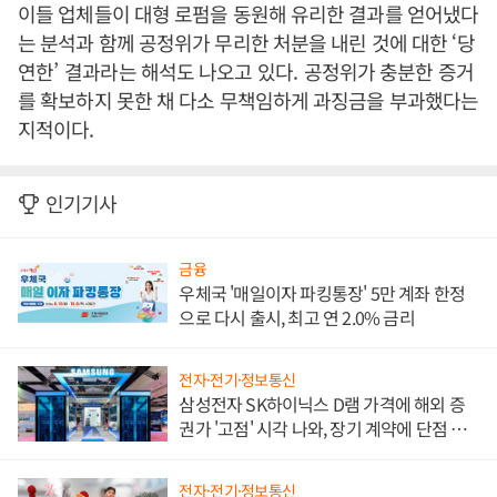
이들 업체들이 대형 로펌을 동원해 유리한 결과를 얻어냈다
는 분석과 함께 공정위가 무리한 처분을 내린 것에 대한
‘
당
연한
’
결과라는 해석도 나오고 있다
.
공정위가 충분한 증거
를 확보하지 못한 채 다소 무책임하게 과징금을 부과했다는
지적이다
.
인기기사
금융
우체국 '매일이자 파킹통장' 5만 계좌 한정
으로 다시 출시, 최고 연 2.0% 금리
전자·전기·정보통신
삼성전자 SK하이닉스 D램 가격에 해외 증
권가 '고점' 시각 나와, 장기 계약에 단점 부
각
전자·전기·정보통신