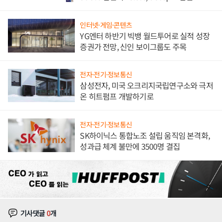
인터넷·게임·콘텐츠
YG엔터 하반기 빅뱅 월드투어로 실적 성장
증권가 전망, 신인 보이그룹도 주목
전자·전기·정보통신
삼성전자, 미국 오크리지국립연구소와 극저
온 히트펌프 개발하기로
전자·전기·정보통신
SK하이닉스 통합노조 설립 움직임 본격화,
성과급 체계 불만에 3500명 결집
기사댓글
0
개