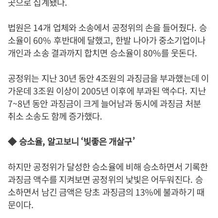
곳으로 집계됐다
.
법원은
14
개 업체와 소송에서 공정위의 손을 들어줬다
.
승
소율이
60%
후반대에 달했고
,
한발 나아가 중소기업이나
개인과 소송 결과까지 합치면 승소율이
80%
를 웃돈다
.
공정위는 지난
30
년 동안
4
조원의 과징금을 부과했는데 이
가운데
3
조원 이상이
2005
년 이후에 부과된 액수다
.
지난
7~8
년 동안 과징금이 크게 늘어남과 동시에 과징금 처분
취소 소송도 함께 증가했다
.
◆
승소율
,
알고보니
‘
빛좋은 개살구
’
하지만 공정위가 달성한 승소율에 비해 승소하면서 기록한
과징금 액수를 지켜보면 공정위의 낯빛은 어두워진다
.
승
소하면서 남긴 금액은 당초 과징금의
13%
에 불과하기 때
문이다
.