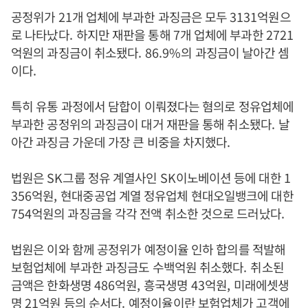
공정위가
21
개 업체에 부과한 과징금은 모두
3131
억원으
로 나타났다
.
하지만 재판을 통해
7
개 업체에 부과한
2721
억원의 과징금이 취소됐다
. 86.9%
의 과징금이 날아간 셈
이다
.
특히 유통 과정에서 담합이 이뤄졌다는 혐의로 정유업체에
부과한 공정위의 과징금이 대거 재판을 통해 취소됐다
.
날
아간 과징금 가운데 가장 큰 비중을 차지했다
.
법원은
SK
그룹 정유 계열사인
SK
이노베이션 등에 대한
1
356
억원
,
현대중공업 계열 정유업체 현대오일뱅크에 대한
754
억원의 과징금을 각각 전액 취소한 것으로 드러났다
.
법원은 이와 함께 공정위가 예정이율 인하 합의를 적발해
보험업체에 부과한 과징금도 수백억원 취소했다
.
취소된
금액은 한화생명
486
억원
,
흥국생명
43
억원
,
미래에셋생
명
21
억원 등의 순서다
.
예정이율이란 보험업체가 고객에