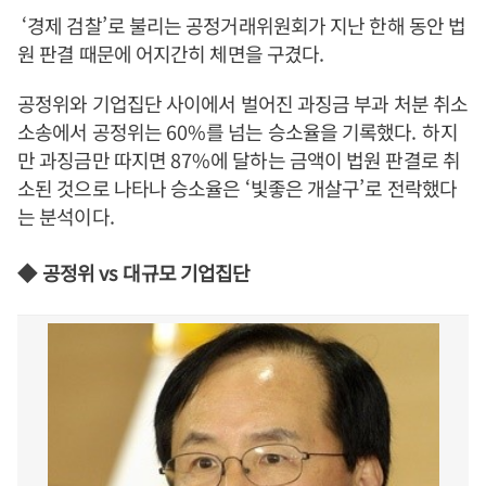
‘
경제 검찰
’
로 불리는 공정거래위원회가 지난 한해 동안 법
원 판결 때문에 어지간히 체면을 구겼다
.
공정위와 기업집단 사이에서 벌어진 과징금 부과 처분 취소
소송에서 공정위는
60%
를 넘는 승소율을 기록했다
.
하지
만 과징금만 따지면
87%
에 달하는 금액이 법원 판결로 취
소된 것으로 나타나 승소율은
‘
빛좋은 개살구
’
로 전락했다
는 분석이다
.
◆
공정위
vs
대규모 기업집단