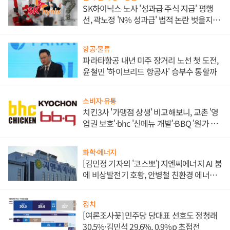
SK하이닉스 노사 '성과급 주식 지급' 평행
선, 곽노정 'N% 성과급' 법적 논란 벗을지 주
목
항공·물류
파라타항공 내년 미주 장거리 노선 첫 도전,
윤철민 '하이브리드 항공사' 승부수 통할까
소비자·유통
치킨3사 '가맹점 상생' 비교해보니, 교촌 '영
업권 보호'·bhc '신메뉴 개발'·BBQ '원가 부
담'
화학·에너지
[김민정 기자의 '코스뽀'] 지엔씨에너지 AI 붐
에 비상발전기 호황, 안병철 친환경 에너지
발전전문기업 향한다
정치
[여론조사꽃] 민주당 당대표 선호도 정청래
30.5%·김민석 29.6%, 0.9%p 초접전