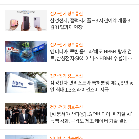
전자·전기·정보통신
삼성전자, 갤럭시Z 폴드8 사전예약 개통 8
월31일까지 연장
전자·전기·정보통신
엔비디아 '루빈 울트라'에도 HBM4 탑재 검
토, 삼성전자·SK하이닉스 HBM4 수율에 주
도권 갈린다
전자·전기·정보통신
삼성전자 넷리스트와 특허분쟁 매듭, 5년 동
안 최대 1.3조 라이선스비 지급
전자·전기·정보통신
[AI 뭉쳐야 산다⑧] LG·엔비디아 '피지컬 AI'
동맹 강화, 구광모 제조·데이터·기술 결집
해 종합 로보틱스 기업으로
인터넷·게임·콘텐츠