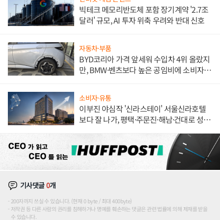
빅테크 메모리반도체 포함 장기계약 '2.7조
달러' 규모, AI 투자 위축 우려와 반대 신호
자동차·부품
BYD코리아 가격 앞세워 수입차 4위 올랐지
만, BMW·벤츠보다 높은 공임비에 소비자
불만 폭발
소비자·유통
이부진 야심작 '신라스테이' 서울신라호텔
보다 잘 나가, 평택·주문진·해남·건대로 성
장판 더 넓힌다
기사댓글
0
개
200자까지 쓰실 수 있습니다. (현재 0 byte / 최대 400byte)
저작권 등 다른 사람의 권리를 침해하거나 명예를 훼손하는 댓글은 관련 법률에 의해 제재를 받을
수 있습니다.