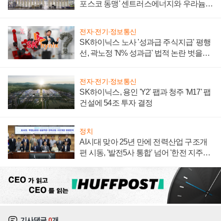
포스코 동맹' 센트러스에너지와 우라늄
계약 체결
전자·전기·정보통신
SK하이닉스 노사 '성과급 주식지급' 평행
선, 곽노정 'N% 성과급' 법적 논란 벗을지
주목
전자·전기·정보통신
SK하이닉스, 용인 'Y2' 팹과 청주 'M17' 팹
건설에 54조 투자 결정
정치
AI시대 맞아 25년 만에 전력산업 구조개
편 시동, '발전5사 통합' 넘어 '한전 지주사'
재편론도
기사댓글
0
개