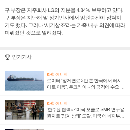
구 부장은 지주회사 LG의 지분을 4.84% 보유하고 있다.
구 부장은 지난해 말 정기인사에서 임원승진이 점쳐지
기도 했다. 그러나 ‘시기상조’라는 가족 내부 의견에 따라
미뤄졌던 것으로 알려졌다.
인기기사
화학·에너지
로이터 "정제연료 3만 톤 한국에서 러시
아로 이동", 우크라이나의 공격에 수요 늘
어
화학·에너지
'한수원 협력사' 미국 오클로 SMR 연구용
원자로 '임계 상태' 도달, 미국 에너지부
"중요한 이정표"