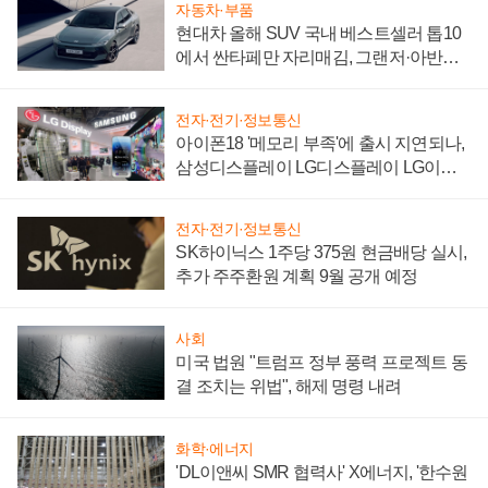
자동차·부품
현대차 올해 SUV 국내 베스트셀러 톱10
에서 싼타페만 자리매김, 그랜저·아반떼
'세단 쌍끌이'로 내수 방어
전자·전기·정보통신
아이폰18 '메모리 부족'에 출시 지연되나,
삼성디스플레이 LG디스플레이 LG이노
텍 '탈애플' 수익 다각화 속도
전자·전기·정보통신
SK하이닉스 1주당 375원 현금배당 실시,
추가 주주환원 계획 9월 공개 예정
사회
미국 법원 "트럼프 정부 풍력 프로젝트 동
결 조치는 위법", 해제 명령 내려
화학·에너지
'DL이앤씨 SMR 협력사' X에너지, '한수원