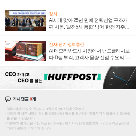
정치
AI시대 맞아 25년 만에 전력산업 구조개
편 시동, '발전5사 통합' 넘어 '한전 지주사'
재편론도
전자·전기·정보통신
AI 메모리반도체 시장에서 낸드플래시보
다 D램 부각, 고객사 물량 선점 수요의 '우
선순위'
기사댓글
0
개
200자까지 쓰실 수 있습니다. (현재 0 byte / 최대 400byte)
저작권 등 다른 사람의 권리를 침해하거나 명예를 훼손하는 댓글은 관련 법률에 의해 제재
를 받을 수 있습니다.
타인에게 불쾌감을 주는 욕설 등 비하하는 단어가 내용에 포함되거나 인신공격성 글은 관
리자의 판단에 의해 삭제 합니다.