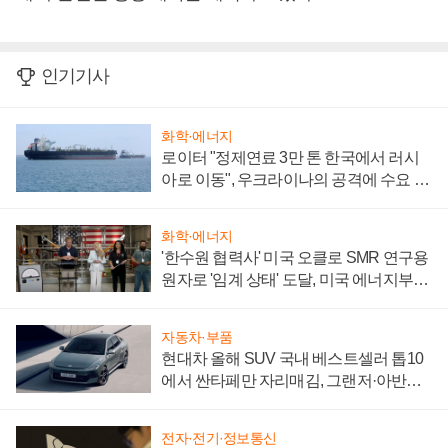
인기기사
화학·에너지
로이터 "정제연료 3만 톤 한국에서 러시
아로 이동", 우크라이나의 공격에 수요 늘
어
화학·에너지
'한수원 협력사' 미국 오클로 SMR 연구용
원자로 '임계 상태' 도달, 미국 에너지부
"중요한 이정표"
자동차·부품
현대차 올해 SUV 국내 베스트셀러 톱10
에서 싼타페만 자리매김, 그랜저·아반떼
'세단 쌍끌이'로 내수 방어
전자·전기·정보통신