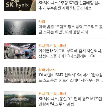
SK하이닉스 1주당 375원 현금배당 실시,
추가 주주환원 계획 9월 공개 예정
사회
미국 법원 "트럼프 정부 풍력 프로젝트 동
결 조치는 위법", 해제 명령 내려
전자·전기·정보통신
아이폰18 '메모리 부족'에 출시 지연되나,
삼성디스플레이 LG디스플레이 LG이노
텍 '탈애플' 수익 다각화 속도
화학·에너지
'DL이앤씨 SMR 협력사' X에너지, '한수원
포스코 동맹' 센트러스에너지와 우라늄
계약 체결
전자·전기·정보통신
SK하이닉스, 용인 'Y2' 팹과 청주 'M17' 팹
건설에 54조 투자 결정