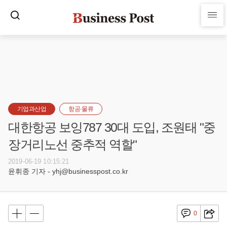
기업과산업
항공·물류
대한항공 보잉787 30대 도입, 조원태 "중
장거리노선 중추적 역할"
2019-06-19 10:15:21
윤휘종 기자 - yhj@businesspost.co.kr
0