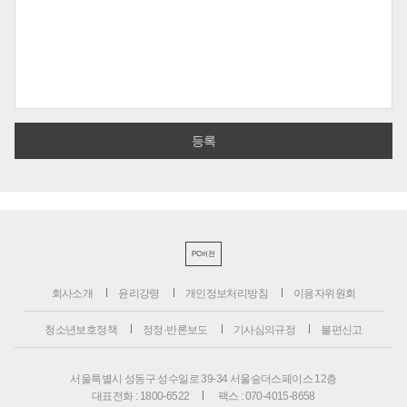
PC버전
회사소개
윤리강령
개인정보처리방침
이용자위원회
청소년보호정책
정정·반론보도
기사심의규정
불편신고
서울특별시 성동구 성수일로 39-34 서울숲더스페이스 12층
대표전화 : 1800-6522
팩스 : 070-4015-8658