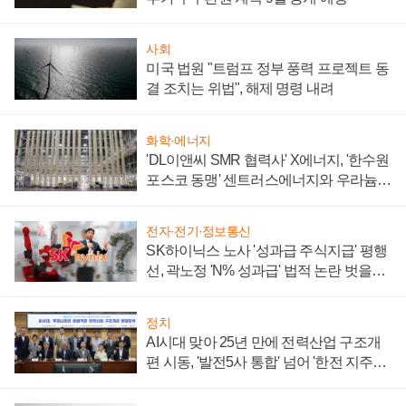
사회
미국 법원 "트럼프 정부 풍력 프로젝트 동
결 조치는 위법", 해제 명령 내려
화학·에너지
'DL이앤씨 SMR 협력사' X에너지, '한수원
포스코 동맹' 센트러스에너지와 우라늄
계약 체결
전자·전기·정보통신
SK하이닉스 노사 '성과급 주식지급' 평행
선, 곽노정 'N% 성과급' 법적 논란 벗을지
주목
정치
AI시대 맞아 25년 만에 전력산업 구조개
편 시동, '발전5사 통합' 넘어 '한전 지주사'
재편론도