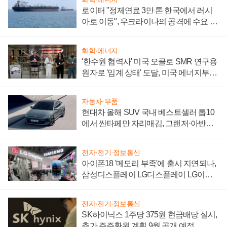
로이터 "정제연료 3만 톤 한국에서 러시
아로 이동", 우크라이나의 공격에 수요 늘
어
화학·에너지
'한수원 협력사' 미국 오클로 SMR 연구용
원자로 '임계 상태' 도달, 미국 에너지부
"중요한 이정표"
자동차·부품
현대차 올해 SUV 국내 베스트셀러 톱10
에서 싼타페만 자리매김, 그랜저·아반떼
'세단 쌍끌이'로 내수 방어
전자·전기·정보통신
아이폰18 '메모리 부족'에 출시 지연되나,
삼성디스플레이 LG디스플레이 LG이노
텍 '탈애플' 수익 다각화 속도
전자·전기·정보통신
SK하이닉스 1주당 375원 현금배당 실시,
추가 주주환원 계획 9월 공개 예정