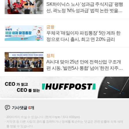
SK하이닉스 노사 '성과급 주식지급' 평행
선, 곽노정 'N% 성과급' 법적 논란 벗을지
주목
금융
우체국 '매일이자 파킹통장' 5만 계좌 한
정으로 다시 출시, 최고 연 2.0% 금리
정치
AI시대 맞아 25년 만에 전력산업 구조개
편 시동, '발전5사 통합' 넘어 '한전 지주사'
재편론도
기사댓글
0
개
200자까지 쓰실 수 있습니다. (현재 0 byte / 최대 400byte)
저작권 등 다른 사람의 권리를 침해하거나 명예를 훼손하는 댓글은 관련 법률에 의해 제재
를 받을 수 있습니다.