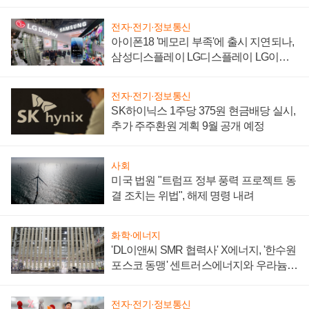
'세단 쌍끌이'로 내수 방어
전자·전기·정보통신
아이폰18 '메모리 부족'에 출시 지연되나,
삼성디스플레이 LG디스플레이 LG이노
텍 '탈애플' 수익 다각화 속도
전자·전기·정보통신
SK하이닉스 1주당 375원 현금배당 실시,
추가 주주환원 계획 9월 공개 예정
사회
미국 법원 "트럼프 정부 풍력 프로젝트 동
결 조치는 위법", 해제 명령 내려
화학·에너지
'DL이앤씨 SMR 협력사' X에너지, '한수원
포스코 동맹' 센트러스에너지와 우라늄
계약 체결
전자·전기·정보통신