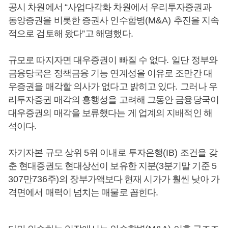
공시 차원에서
“
사업다각화 차원에서 우리투자증권과
동양증권을 비롯한 증권사 인수합병
(M&A)
추진을 지속
적으로 검토해 왔다
”
고 해명했다
.
규모로 따지자면 대우증권이 빠질 수 없다
.
일단 정부와
금융당국은 정책금융 기능 연계성을 이유로 조만간 대
우증권을 매각할 의사가 없다고 밝히고 있다
.
그러나 우
리투자증권 매각의 흥행성을 고려해 그동안 금융당국이
대우증권의 매각을 보류했다는 게 업계의 지배적인 해
석이다
.
자기자본 규모 상위
5
위 이내로 투자은행
(IB)
조건을 갖
춘 현대증권도 현대상선이 보유한 지분
(3
분기말 기준
5
307
만
736
주
)
의 장부가액보다 현재 시가가 훨씬 낮아 가
격면에서 매력이 넘치는 매물로 꼽힌다
.