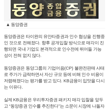
▲ 동양증권
동양증권은 타이완의 유안타증권과 인수 협상을 진행중
인 것으로 전해졌다
.
향후 공개입찰 방식으로 매각이 진
행되면 국내 기업도 본격적으로 인수전에 뛰어들 가능
성이 전혀 없지 않다
.
동양증권은 동양그룹의 기업어음
(CP)
불완전판매 사태
로 주가가 급락하면서 자산 규모 등에 비해 인수 비용이
저렴해졌다는 평가를 받고 있다
. KB
금융이 입맛을 다시
는 이유다
.
실제
KB
금융은 우리투자증권 패키지 매각 입찰을 앞두
고
“
동양증권 인수를 추진한다
”
는 소문이 시장에 나돌자