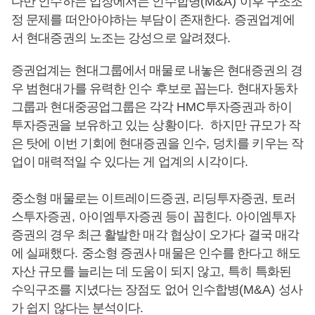
다만 인수하는 입장에서는 인수합병
(M&A)
이후 구조조
정 문제를 떠안아야하는 부담이 존재한다
.
증권업계에
서 현대증권의 노조는 강성으로 알려졌다
.
증권업계는 현대그룹에서 매물로 내놓은 현대증권의 경
우 범현대가를 유력한 인수 후보로 꼽는다
.
현대자동차
그룹과 현대중공업그룹은 각각
HMC
투자증권과 하이
투자증권을 보유하고 있는 상황이다
.
하지만 규모가 작
은 탓에 이번 기회에 현대증권을 인수
,
덩치를 키우는 작
업이 매력적일 수 있다는 게 업계의 시각이다
.
중소형 매물로는 이트레이드증권
,
리딩투자증권
,
토러
스투자증권
,
아이엠투자증권 등이 꼽힌다
.
아이엠투자
증권의 경우 최근 활발한 매각 협상이 오가다 결국 매각
에 실패했다
.
중소형 증권사 매물은 인수를 한다고 해도
자산 규모를 늘리는 데 도움이 되지 않고
,
특히 특화된
수익구조를 지녔다는 장점도 없어 인수합병
(M&A)
성사
가 쉽지 않다는 분석이다
.