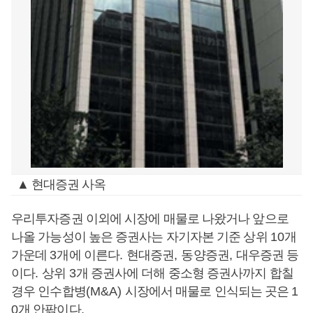
▲ 현대증권 사옥
우리투자증권 이외에 시장에 매물로 나왔거나 앞으로
나올 가능성이 높은 증권사는 자기자본 기준 상위
10
개
가운데
3
개에 이른다
.
현대증권
,
동양증권
,
대우증권 등
이다
.
상위
3
개 증권사에 더해 중소형 증권사까지 합칠
경우 인수합병
(M&A)
시장에서 매물로 인식되는 곳은
1
0
개 안팎이다
.