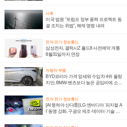
시간'
사회
미국 법원 "트럼프 정부 풍력 프로젝트 동
결 조치는 위법", 해제 명령 내려
전자·전기·정보통신
삼성전자, 갤럭시Z 폴드8 사전예약 개통
8월31일까지 연장
자동차·부품
BYD코리아 가격 앞세워 수입차 4위 올랐
지만, BMW·벤츠보다 높은 공임비에 소비
자 불만 폭발
전자·전기·정보통신
[AI 뭉쳐야 산다⑧] LG·엔비디아 '피지컬 A
I' 동맹 강화, 구광모 제조·데이터·기술 결
집해 종합 로보틱스 기업으로