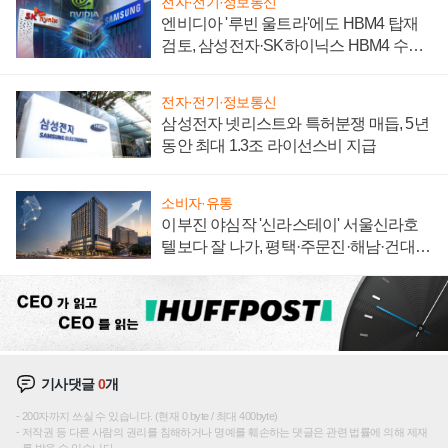
전자·전기·정보통신
엔비디아 '루빈 울트라'에도 HBM4 탑재
검토, 삼성전자·SK하이닉스 HBM4 수율
에 주도권 갈린다
전자·전기·정보통신
삼성전자 넷리스트와 특허분쟁 매듭, 5년
동안 최대 1.3조 라이선스비 지급
소비자·유통
이부진 야심작 '신라스테이' 서울신라호
텔보다 잘 나가, 평택·주문진·해남·건대로
성장판 더 넓힌다
기사댓글
0
개
200자까지 쓰실 수 있습니다. (현재 0 byte / 최대 400byte)
저작권 등 다른 사람의 권리를 침해하거나 명예를 훼손하는 댓글은 관련 법률에 의해 제재
를 받을 수 있습니다.