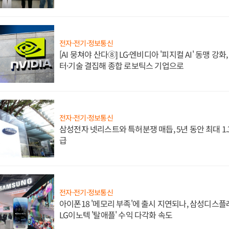
전자·전기·정보통신
[AI 뭉쳐야 산다⑧] LG·엔비디아 '피지컬 AI' 동맹 강
터·기술 결집해 종합 로보틱스 기업으로
전자·전기·정보통신
삼성전자 넷리스트와 특허분쟁 매듭, 5년 동안 최대 1
급
전자·전기·정보통신
아이폰18 '메모리 부족'에 출시 지연되나, 삼성디스
LG이노텍 '탈애플' 수익 다각화 속도