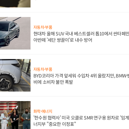
자동차·부품
현대차 올해 SUV 국내 베스트셀러 톱10에서 싼타페만
아반떼 '세단 쌍끌이'로 내수 방어
자동차·부품
BYD코리아 가격 앞세워 수입차 4위 올랐지만, BMW
비에 소비자 불만 폭발
화학·에너지
'한수원 협력사' 미국 오클로 SMR 연구용 원자로 '임계 
너지부 "중요한 이정표"