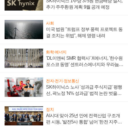
SK하이닉스 1주당 375원 현금배당 실시,
추가 주주환원 계획 9월 공개 예정
사회
미국 법원 "트럼프 정부 풍력 프로젝트 동
결 조치는 위법", 해제 명령 내려
화학·에너지
'DL이앤씨 SMR 협력사' X에너지, '한수원
포스코 동맹' 센트러스에너지와 우라늄
계약 체결
전자·전기·정보통신
SK하이닉스 노사 '성과급 주식지급' 평행
선, 곽노정 'N% 성과급' 법적 논란 벗을지
주목
정치
AI시대 맞아 25년 만에 전력산업 구조개
편 시동, '발전5사 통합' 넘어 '한전 지주사'