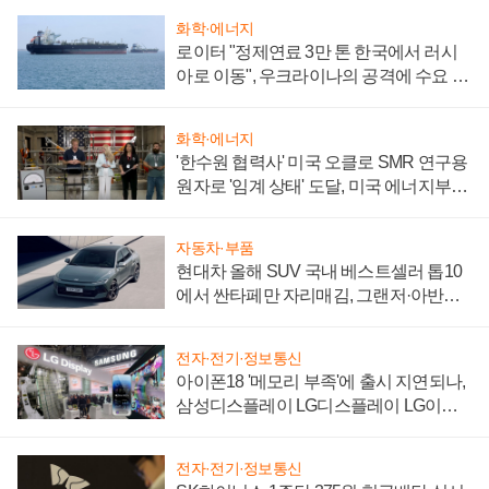
화학·에너지
로이터 "정제연료 3만 톤 한국에서 러시
아로 이동", 우크라이나의 공격에 수요 늘
어
화학·에너지
'한수원 협력사' 미국 오클로 SMR 연구용
원자로 '임계 상태' 도달, 미국 에너지부
"중요한 이정표"
자동차·부품
현대차 올해 SUV 국내 베스트셀러 톱10
에서 싼타페만 자리매김, 그랜저·아반떼
'세단 쌍끌이'로 내수 방어
전자·전기·정보통신
아이폰18 '메모리 부족'에 출시 지연되나,
삼성디스플레이 LG디스플레이 LG이노
텍 '탈애플' 수익 다각화 속도
전자·전기·정보통신