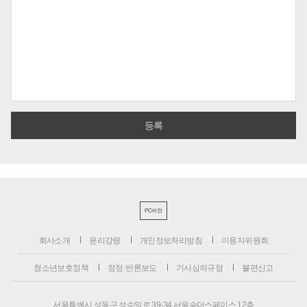
PC버전
회사소개
윤리강령
개인정보처리방침
이용자위원회
청소년보호정책
정정·반론보도
기사심의규정
불편신고
서울특별시 성동구 성수일로 39-34 서울숲더스페이스 12층