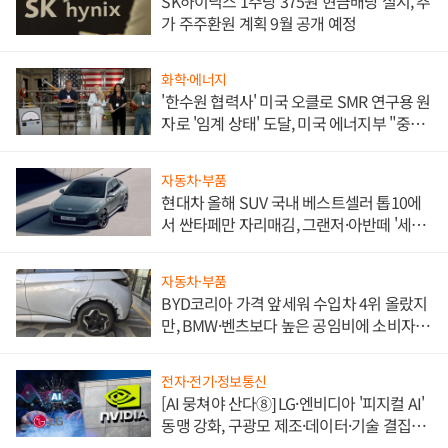
SK하이닉스 1주당 375원 현금배당 실시, 추
가 주주환원 계획 9월 공개 예정
화학·에너지
'한수원 협력사' 미국 오클로 SMR 연구용 원
자로 '임계 상태' 도달, 미국 에너지부 "중요
한 이정표"
자동차·부품
현대차 올해 SUV 국내 베스트셀러 톱10에
서 싼타페만 자리매김, 그랜저·아반떼 '세단
쌍끌이'로 내수 방어
자동차·부품
BYD코리아 가격 앞세워 수입차 4위 올랐지
만, BMW·벤츠보다 높은 공임비에 소비자
불만 폭발
전자·전기·정보통신
[AI 뭉쳐야 산다⑧] LG·엔비디아 '피지컬 AI'
동맹 강화, 구광모 제조·데이터·기술 결집
해 종합 로보틱스 기업으로