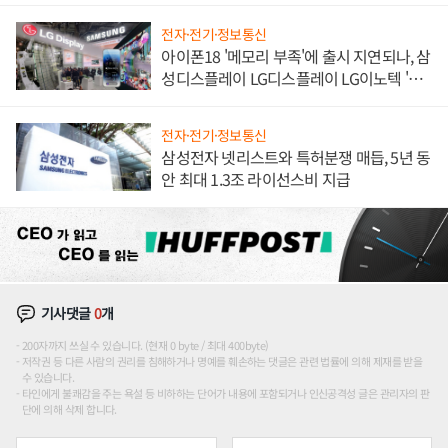
전자·전기·정보통신
아이폰18 '메모리 부족'에 출시 지연되나, 삼
성디스플레이 LG디스플레이 LG이노텍 '탈
애플' 수익 다각화 속도
전자·전기·정보통신
삼성전자 넷리스트와 특허분쟁 매듭, 5년 동
안 최대 1.3조 라이선스비 지급
기사댓글
0
개
200자까지 쓰실 수 있습니다. (현재 0 byte / 최대 400byte)
저작권 등 다른 사람의 권리를 침해하거나 명예를 훼손하는 댓글은 관련 법률에 의해 제재를 받을
수 있습니다.
타인에게 불쾌감을 주는 욕설 등 비하하는 단어가 내용에 포함되거나 인신공격성 글은 관리자의 판
단에 의해 삭제 합니다.