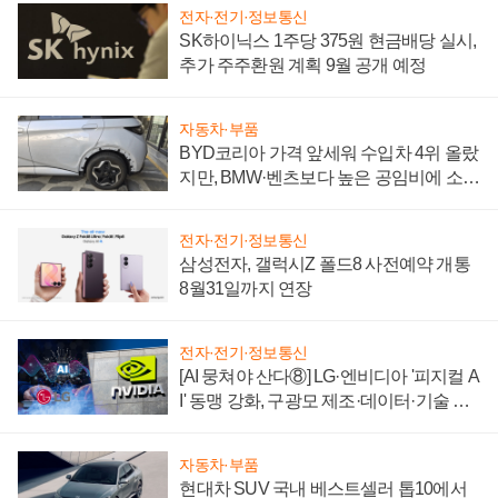
전자·전기·정보통신
SK하이닉스 1주당 375원 현금배당 실시,
추가 주주환원 계획 9월 공개 예정
자동차·부품
BYD코리아 가격 앞세워 수입차 4위 올랐
지만, BMW·벤츠보다 높은 공임비에 소비
자 불만 폭발
전자·전기·정보통신
삼성전자, 갤럭시Z 폴드8 사전예약 개통
8월31일까지 연장
전자·전기·정보통신
[AI 뭉쳐야 산다⑧] LG·엔비디아 '피지컬 A
I' 동맹 강화, 구광모 제조·데이터·기술 결
집해 종합 로보틱스 기업으로
자동차·부품
현대차 SUV 국내 베스트셀러 톱10에서