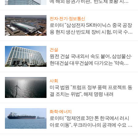
에 해외 증권가 비판, "반도체 호황 지속
성 의문"
전자·전기·정보통신
로이터 "삼성전자 SK하이닉스 중국 공장
용 현지 생산 반도체 장비 시험, 미국 수출
통제 대비"
건설
원전 건설 국내외서 속도 붙어, 삼성물산·
현대건설·대우건설에 다가오는 '약속의
시간'
사회
미국 법원 "트럼프 정부 풍력 프로젝트 동
결 조치는 위법", 해제 명령 내려
화학·에너지
로이터 "정제연료 3만 톤 한국에서 러시
아로 이동", 우크라이나의 공격에 수요 늘
어