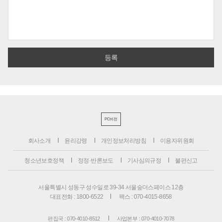
PC버전
회사소개
윤리강령
개인정보처리방침
이용자위원회
청소년보호정책
정정·반론보도
기사심의규정
불편신고
서울특별시 성동구 성수일로 39-34 서울숲더스페이스 12층
대표전화 : 1800-6522
팩스 : 070-4015-8658
편집국 : 070-4010-8512
사업본부 : 070-4010-7078