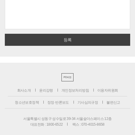
PC버전
회사소개
윤리강령
개인정보처리방침
이용자위원회
청소년보호정책
정정·반론보도
기사심의규정
불편신고
서울특별시 성동구 성수일로 39-34 서울숲더스페이스 12층
대표전화 : 1800-6522
팩스 : 070-4015-8658