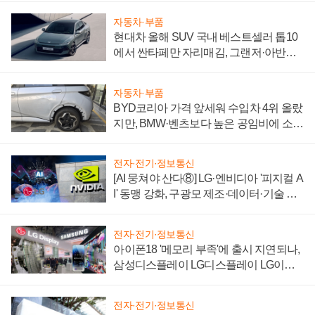
자동차·부품
현대차 올해 SUV 국내 베스트셀러 톱10
에서 싼타페만 자리매김, 그랜저·아반떼
'세단 쌍끌이'로 내수 방어
자동차·부품
BYD코리아 가격 앞세워 수입차 4위 올랐
지만, BMW·벤츠보다 높은 공임비에 소비
자 불만 폭발
전자·전기·정보통신
[AI 뭉쳐야 산다⑧] LG·엔비디아 '피지컬 A
I' 동맹 강화, 구광모 제조·데이터·기술 결
집해 종합 로보틱스 기업으로
전자·전기·정보통신
아이폰18 '메모리 부족'에 출시 지연되나,
삼성디스플레이 LG디스플레이 LG이노
텍 '탈애플' 수익 다각화 속도
전자·전기·정보통신