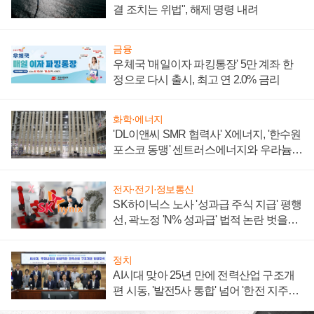
결 조치는 위법", 해제 명령 내려
금융
우체국 '매일이자 파킹통장' 5만 계좌 한
정으로 다시 출시, 최고 연 2.0% 금리
화학·에너지
'DL이앤씨 SMR 협력사' X에너지, '한수원
포스코 동맹' 센트러스에너지와 우라늄
계약 체결
전자·전기·정보통신
SK하이닉스 노사 '성과급 주식 지급' 평행
선, 곽노정 'N% 성과급' 법적 논란 벗을지
주목
정치
AI시대 맞아 25년 만에 전력산업 구조개
편 시동, '발전5사 통합' 넘어 '한전 지주사'
재편론도