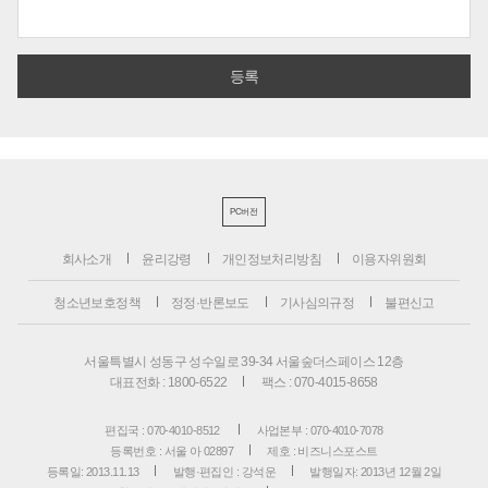
PC버전
회사소개
윤리강령
개인정보처리방침
이용자위원회
청소년보호정책
정정·반론보도
기사심의규정
불편신고
서울특별시 성동구 성수일로 39-34 서울숲더스페이스 12층
대표전화 : 1800-6522
팩스 : 070-4015-8658
편집국 : 070-4010-8512
사업본부 : 070-4010-7078
등록번호 : 서울 아 02897
제호 : 비즈니스포스트
등록일: 2013.11.13
발행·편집인 : 강석운
발행일자: 2013년 12월 2일