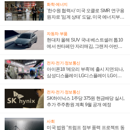
화학·에너지
'한수원 협력사' 미국 오클로 SMR 연구용
원자로 '임계 상태' 도달, 미국 에너지부
"중요한 이정표"
자동차·부품
현대차 올해 SUV 국내 베스트셀러 톱10
에서 싼타페만 자리매김, 그랜저·아반떼
'세단 쌍끌이'로 내수 방어
전자·전기·정보통신
아이폰18 '메모리 부족'에 출시 지연되나,
삼성디스플레이 LG디스플레이 LG이노
텍 '탈애플' 수익 다각화 속도
전자·전기·정보통신
SK하이닉스 1주당 375원 현금배당 실시,
추가 주주환원 계획 9월 공개 예정
사회
미국 법원 "트럼프 정부 풍력 프로젝트 동