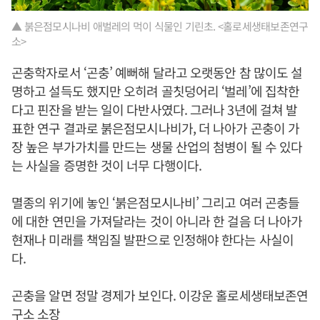
▲ 붉은점모시나비 애벌레의 먹이 식물인 기린초. <홀로세생태보존연구
소>
곤충학자로서 ‘곤충’ 예뻐해 달라고 오랫동안 참 많이도 설
명하고 설득도 했지만 오히려 골칫덩어리 ‘벌레’에 집착한
다고 핀잔을 받는 일이 다반사였다. 그러나 3년에 걸쳐 발
표한 연구 결과로 붉은점모시나비가, 더 나아가 곤충이 가
장 높은 부가가치를 만드는 생물 산업의 첨병이 될 수 있다
는 사실을 증명한 것이 너무 다행이다.
멸종의 위기에 놓인 ‘붉은점모시나비’ 그리고 여러 곤충들
에 대한 연민을 가져달라는 것이 아니라 한 걸음 더 나아가
현재나 미래를 책임질 발판으로 인정해야 한다는 사실이
다.
곤충을 알면 정말 경제가 보인다. 이강운 홀로세생태보존연
구소 소장