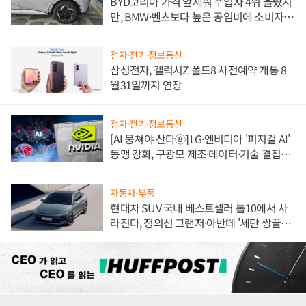
BYD코리아 가격 앞세워 수입차 4위 올랐지
만, BMW·벤츠보다 높은 공임비에 소비자
불만 폭발
전자·전기·정보통신
삼성전자, 갤럭시Z 폴드8 사전예약 개통 8
월31일까지 연장
전자·전기·정보통신
[AI 뭉쳐야 산다⑧] LG·엔비디아 '피지컬 AI'
동맹 강화, 구광모 제조·데이터·기술 결집
해 종합 로보틱스 기업으로
자동차·부품
현대차 SUV 국내 베스트셀러 톱10에서 사
라진다, 정의선 그랜저·아반떼 '세단 쌍끌
이'로 내수 방어