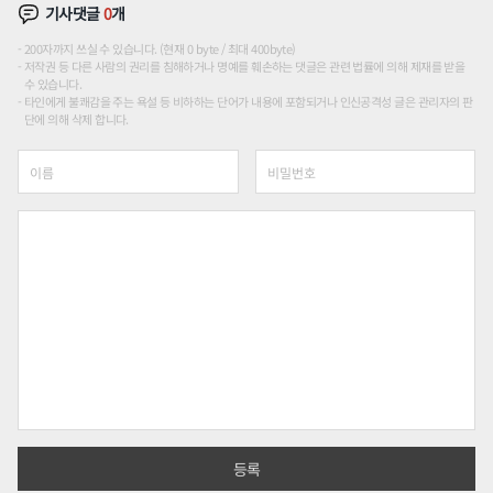
기사댓글
0
개
200자까지 쓰실 수 있습니다. (현재 0 byte / 최대 400byte)
저작권 등 다른 사람의 권리를 침해하거나 명예를 훼손하는 댓글은 관련 법률에 의해 제재를 받을
수 있습니다.
타인에게 불쾌감을 주는 욕설 등 비하하는 단어가 내용에 포함되거나 인신공격성 글은 관리자의 판
단에 의해 삭제 합니다.