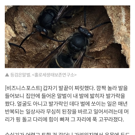
▲ 등검은말벌. <홀로세생태보존연구소>
[비즈니스포스트] 갑자기 발끝이 찌릿했다. 깜짝 놀라 발을
들어보니 집안에 들어온 말벌이 내 발에 밟히자 발가락을
쐈다. 얼굴도 아니고 발가락인 데다 벌에 쏘이는 일은 매년
반복되는 일상사라 무심히 된장을 바르고 일어서려는데 머
리가 핑 돌고 다리에 힘이 빠져 그 자리에 푹 고꾸라졌다.
숨쉬기가 어렵고 토할 것 같더니 가려워지면서 온몸에 두드