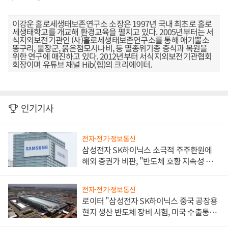
이강운 홀로세생태보존연구소 소장은 1997년 국내 최초로 홀로
세생태학교를 개교해 환경교육을 펼치고 있다. 2005년부터는 서
식지외보전기관인 (사)홀로세생태보존연구소를 통해 애기뿔소
똥구리, 물장군, 붉은점모시나비, 등 멸종위기종 증식과 복원을
위한 연구에 매진하고 있다. 2012년부터 서식지외보전기관협회
회장이며 유튜브 채널 Hib(힙)의 크리에이터.
인기기사
전자·전기·정보통신
삼성전자 SK하이닉스 소극적 주주환원에
해외 증권가 비판, "반도체 호황 지속성 의
문"
전자·전기·정보통신
로이터 "삼성전자 SK하이닉스 중국 공장용
현지 생산 반도체 장비 시험, 미국 수출통제
대비"