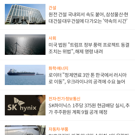
건설
원전 건설 국내외서 속도 붙어, 삼성물산·현
대건설·대우건설에 다가오는 '약속의 시간'
사회
미국 법원 "트럼프 정부 풍력 프로젝트 동결
조치는 위법", 해제 명령 내려
화학·에너지
로이터 "정제연료 3만 톤 한국에서 러시아
로 이동", 우크라이나의 공격에 수요 늘어
전자·전기·정보통신
SK하이닉스 1주당 375원 현금배당 실시, 추
가 주주환원 계획 9월 공개 예정
자동차·부품