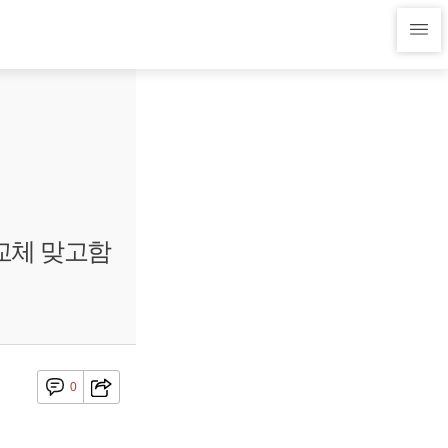
교체 맞고함
0