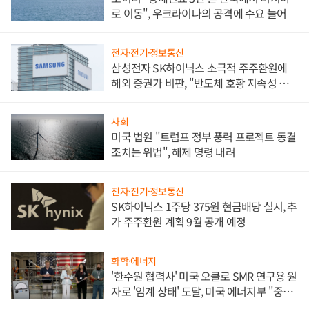
로 이동", 우크라이나의 공격에 수요 늘어
전자·전기·정보통신
삼성전자 SK하이닉스 소극적 주주환원에
해외 증권가 비판, "반도체 호황 지속성 의
문"
사회
미국 법원 "트럼프 정부 풍력 프로젝트 동결
조치는 위법", 해제 명령 내려
전자·전기·정보통신
SK하이닉스 1주당 375원 현금배당 실시, 추
가 주주환원 계획 9월 공개 예정
화학·에너지
'한수원 협력사' 미국 오클로 SMR 연구용 원
자로 '임계 상태' 도달, 미국 에너지부 "중요
한 이정표"