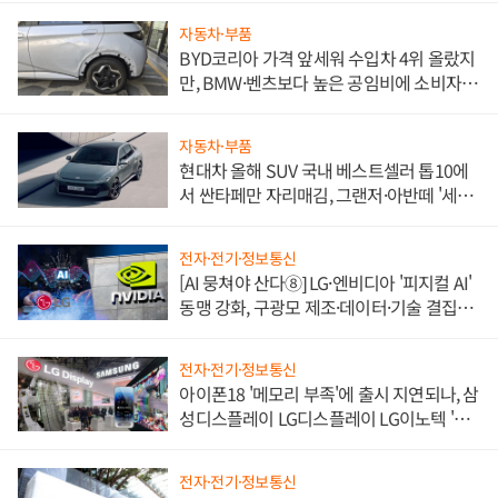
자동차·부품
BYD코리아 가격 앞세워 수입차 4위 올랐지
만, BMW·벤츠보다 높은 공임비에 소비자
불만 폭발
자동차·부품
현대차 올해 SUV 국내 베스트셀러 톱10에
서 싼타페만 자리매김, 그랜저·아반떼 '세단
쌍끌이'로 내수 방어
전자·전기·정보통신
[AI 뭉쳐야 산다⑧] LG·엔비디아 '피지컬 AI'
동맹 강화, 구광모 제조·데이터·기술 결집
해 종합 로보틱스 기업으로
전자·전기·정보통신
아이폰18 '메모리 부족'에 출시 지연되나, 삼
성디스플레이 LG디스플레이 LG이노텍 '탈
애플' 수익 다각화 속도
전자·전기·정보통신