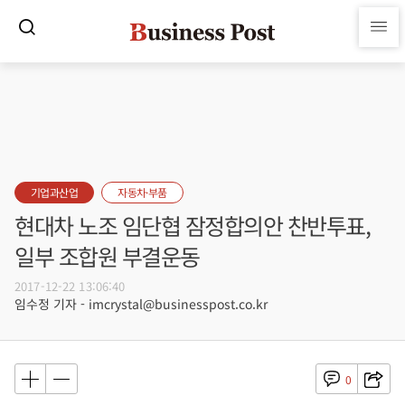
기업과산업
자동차·부품
현대차 노조 임단협 잠정합의안 찬반투표,
일부 조합원 부결운동
2017-12-22 13:06:40
임수정 기자 - imcrystal@businesspost.co.kr
0