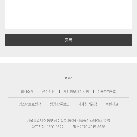
PC버전
회사소개
윤리강령
개인정보처리방침
이용자위원회
청소년보호정책
정정·반론보도
기사심의규정
불편신고
서울특별시 성동구 성수일로 39-34 서울숲더스페이스 12층
대표전화 : 1800-6522
팩스 : 070-4015-8658