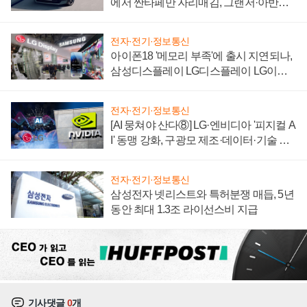
에서 싼타페만 자리매김, 그랜저·아반떼
'세단 쌍끌이'로 내수 방어
전자·전기·정보통신
아이폰18 '메모리 부족'에 출시 지연되나,
삼성디스플레이 LG디스플레이 LG이노
텍 '탈애플' 수익 다각화 속도
전자·전기·정보통신
[AI 뭉쳐야 산다⑧] LG·엔비디아 '피지컬 A
I' 동맹 강화, 구광모 제조·데이터·기술 결
집해 종합 로보틱스 기업으로
전자·전기·정보통신
삼성전자 넷리스트와 특허분쟁 매듭, 5년
동안 최대 1.3조 라이선스비 지급
기사댓글
0
개