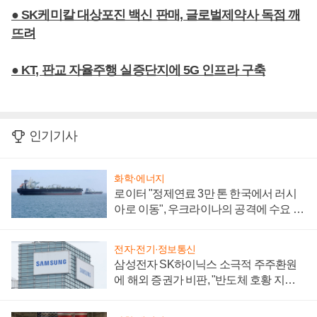
● SK케미칼 대상포진 백신 판매, 글로벌제약사 독점 깨
뜨려
● KT, 판교 자율주행 실증단지에 5G 인프라 구축
인기기사
화학·에너지
로이터 "정제연료 3만 톤 한국에서 러시
아로 이동", 우크라이나의 공격에 수요 늘
어
전자·전기·정보통신
삼성전자 SK하이닉스 소극적 주주환원
에 해외 증권가 비판, "반도체 호황 지속
성 의문"