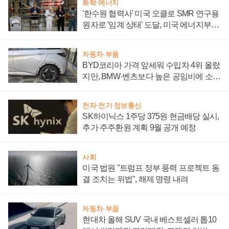
화학·에너지
'한수원 협력사' 미국 오클로 SMR 연구용
원자로 '임계 상태' 도달, 미국 에너지부
"중요한 이정표"
자동차·부품
BYD코리아 가격 앞세워 수입차 4위 올랐
지만, BMW·벤츠보다 높은 공임비에 소비
자 불만 폭발
전자·전기·정보통신
SK하이닉스 1주당 375원 현금배당 실시,
추가 주주환원 계획 9월 공개 예정
사회
미국 법원 "트럼프 정부 풍력 프로젝트 동
결 조치는 위법", 해제 명령 내려
자동차·부품
현대차 올해 SUV 국내 베스트셀러 톱10