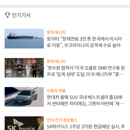
인기기사
화학·에너지
로이터 "정제연료 3만 톤 한국에서 러시아
로 이동", 우크라이나의 공격에 수요 늘어
화학·에너지
'한수원 협력사' 미국 오클로 SMR 연구용 원
자로 '임계 상태' 도달, 미국 에너지부 "중요
한 이정표"
자동차·부품
현대차 올해 SUV 국내 베스트셀러 톱10에
서 싼타페만 자리매김, 그랜저·아반떼 '세단
쌍끌이'로 내수 방어
전자·전기·정보통신
SK하이닉스 1주당 375원 현금배당 실시, 추