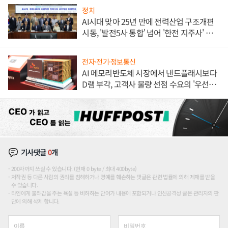
정치
AI시대 맞아 25년 만에 전력산업 구조개편
시동, '발전5사 통합' 넘어 '한전 지주사' 재편
론도
전자·전기·정보통신
AI 메모리반도체 시장에서 낸드플래시보다
D램 부각, 고객사 물량 선점 수요의 '우선순
위'
기사댓글
0
개
200자까지 쓰실 수 있습니다. (현재 0 byte / 최대 400byte)
저작권 등 다른 사람의 권리를 침해하거나 명예를 훼손하는 댓글은 관련 법률에 의해 제재를 받을
수 있습니다.
타인에게 불쾌감을 주는 욕설 등 비하하는 단어가 내용에 포함되거나 인신공격성 글은 관리자의 판
단에 의해 삭제 합니다.