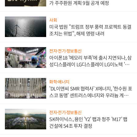
가 주주환원 계획 9월 공개 예정
사회
미국 법원 "트럼프 정부 풍력 프로젝트 동결
조치는 위법", 해제 명령 내려
전자·전기·정보통신
아이폰18 '메모리 부족'에 출시 지연되나, 삼
성디스플레이 LG디스플레이 LG이노텍 '탈
애플' 수익 다각화 속도
화학·에너지
'DL이앤씨 SMR 협력사' X에너지, '한수원 포
스코 동맹' 센트러스에너지와 우라늄 계약
체결
전자·전기·정보통신
SK하이닉스, 용인 'Y2' 팹과 청주 'M17' 팹
건설에 54조 투자 결정