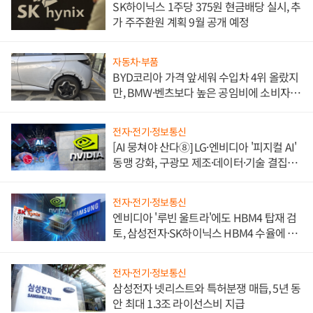
SK하이닉스 1주당 375원 현금배당 실시, 추
가 주주환원 계획 9월 공개 예정
자동차·부품
BYD코리아 가격 앞세워 수입차 4위 올랐지
만, BMW·벤츠보다 높은 공임비에 소비자
불만 폭발
전자·전기·정보통신
[AI 뭉쳐야 산다⑧] LG·엔비디아 '피지컬 AI'
동맹 강화, 구광모 제조·데이터·기술 결집
해 종합 로보틱스 기업으로
전자·전기·정보통신
엔비디아 '루빈 울트라'에도 HBM4 탑재 검
토, 삼성전자·SK하이닉스 HBM4 수율에 주
도권 갈린다
전자·전기·정보통신
삼성전자 넷리스트와 특허분쟁 매듭, 5년 동
안 최대 1.3조 라이선스비 지급