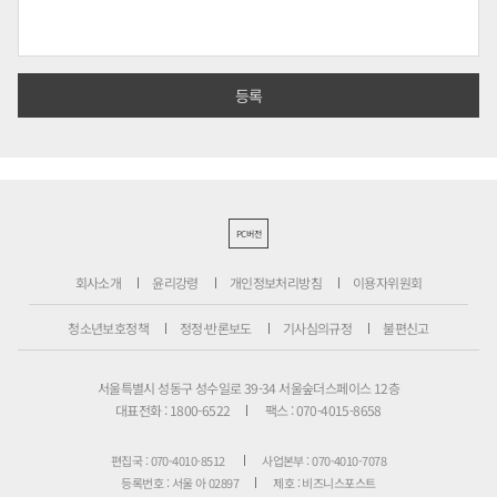
PC버전
회사소개
윤리강령
개인정보처리방침
이용자위원회
청소년보호정책
정정·반론보도
기사심의규정
불편신고
서울특별시 성동구 성수일로 39-34 서울숲더스페이스 12층
대표전화 : 1800-6522
팩스 : 070-4015-8658
편집국 : 070-4010-8512
사업본부 : 070-4010-7078
등록번호 : 서울 아 02897
제호 : 비즈니스포스트