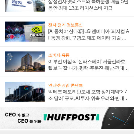
삼성전자 넷리스트와 특허분쟁 매듭, 5년
동안 최대 1.3조 라이선스비 지급
전자·전기·정보통신
[AI 뭉쳐야 산다⑧] LG·엔비디아 '피지컬 A
I' 동맹 강화, 구광모 제조·데이터·기술 결
집해 종합 로보틱스 기업으로
소비자·유통
이부진 야심작 '신라스테이' 서울신라호
텔보다 잘 나가, 평택·주문진·해남·건대로
성장판 더 넓힌다
인터넷·게임·콘텐츠
빅테크 메모리반도체 포함 장기계약 '2.7
조 달러' 규모, AI 투자 위축 우려와 반대
신호