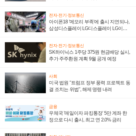
'세단 쌍끌이'로 내수 방어
전자·전기·정보통신
아이폰18 '메모리 부족'에 출시 지연되나,
삼성디스플레이 LG디스플레이 LG이노
텍 '탈애플' 수익 다각화 속도
전자·전기·정보통신
SK하이닉스 1주당 375원 현금배당 실시,
추가 주주환원 계획 9월 공개 예정
사회
미국 법원 "트럼프 정부 풍력 프로젝트 동
결 조치는 위법", 해제 명령 내려
금융
우체국 '매일이자 파킹통장' 5만 계좌 한
정으로 다시 출시, 최고 연 2.0% 금리