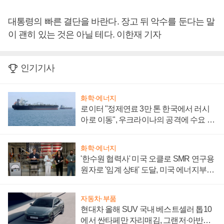
대통령의 빠른 결단을 바란다. 장고 뒤 악수를 둔다는 말
이 괜히 있는 것은 아닐 테다. 이한재 기자
인기기사
화학·에너지
로이터 "정제연료 3만 톤 한국에서 러시
아로 이동", 우크라이나의 공격에 수요 늘
어
화학·에너지
'한수원 협력사' 미국 오클로 SMR 연구용
원자로 '임계 상태' 도달, 미국 에너지부
"중요한 이정표"
자동차·부품
현대차 올해 SUV 국내 베스트셀러 톱10
에서 싼타페만 자리매김, 그랜저·아반떼