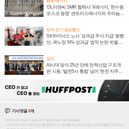
화학·에너지
'DL이앤씨 SMR 협력사' X에너지, '한수원
포스코 동맹' 센트러스에너지와 우라늄
계약 체결
전자·전기·정보통신
SK하이닉스 노사 '성과급 주식 지급' 평행
선, 곽노정 'N% 성과급' 법적 논란 벗을지
주목
정치
AI시대 맞아 25년 만에 전력산업 구조개
편 시동, '발전5사 통합' 넘어 '한전 지주사'
재편론도
기사댓글
0
개
200자까지 쓰실 수 있습니다. (현재 0 byte / 최대 400byte)
저작권 등 다른 사람의 권리를 침해하거나 명예를 훼손하는 댓글은 관련 법률에 의해 제재