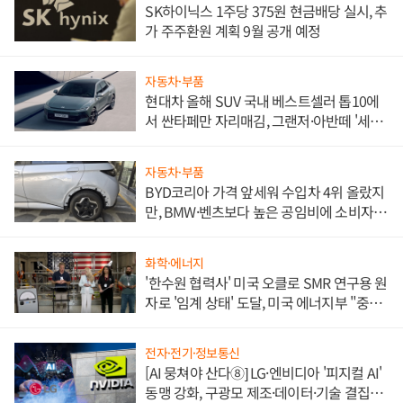
SK하이닉스 1주당 375원 현금배당 실시, 추
가 주주환원 계획 9월 공개 예정
자동차·부품
현대차 올해 SUV 국내 베스트셀러 톱10에
서 싼타페만 자리매김, 그랜저·아반떼 '세단
쌍끌이'로 내수 방어
자동차·부품
BYD코리아 가격 앞세워 수입차 4위 올랐지
만, BMW·벤츠보다 높은 공임비에 소비자
불만 폭발
화학·에너지
'한수원 협력사' 미국 오클로 SMR 연구용 원
자로 '임계 상태' 도달, 미국 에너지부 "중요
한 이정표"
전자·전기·정보통신
[AI 뭉쳐야 산다⑧] LG·엔비디아 '피지컬 AI'
동맹 강화, 구광모 제조·데이터·기술 결집