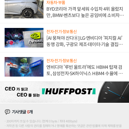
자동차·부품
BYD코리아 가격 앞세워 수입차 4위 올랐지
만, BMW·벤츠보다 높은 공임비에 소비자
불만 폭발
전자·전기·정보통신
[AI 뭉쳐야 산다⑧] LG·엔비디아 '피지컬 AI'
동맹 강화, 구광모 제조·데이터·기술 결집
해 종합 로보틱스 기업으로
전자·전기·정보통신
엔비디아 '루빈 울트라'에도 HBM4 탑재 검
토, 삼성전자·SK하이닉스 HBM4 수율에 주
도권 갈린다
기사댓글
0
개
200자까지 쓰실 수 있습니다. (현재 0 byte / 최대 400byte)
저작권 등 다른 사람의 권리를 침해하거나 명예를 훼손하는 댓글은 관련 법률에 의해 제재를 받을