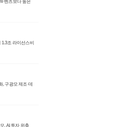
MW·벤츠보다 높은
 1.3조 라이선스비
강화, 구광모 제조·데
, AI 투자 위축