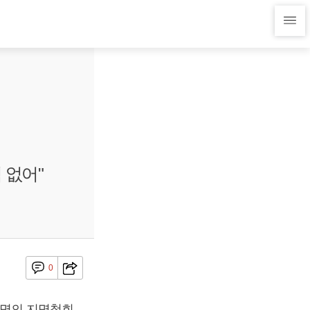
 없어"
0
4명의 지명철회