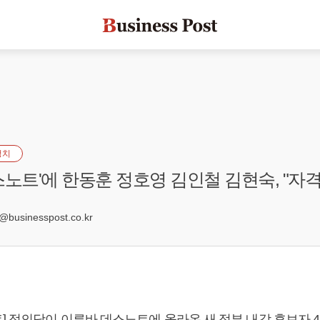
정치
스노트'에 한동훈 정호영 김인철 김현숙, "자격
1
usinesspost.co.kr
] 정의당이 이른바 데스노트에 올라온 새 정부 내각 후보자 