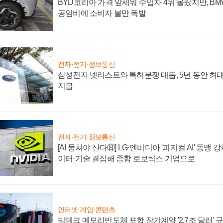
BYD코리아 가격 앞세워 수입차 4위 올랐지만, B
공임비에 소비자 불만 폭발
전자·전기·정보통신
삼성전자 넷리스트와 특허분쟁 매듭, 5년 동안 최대
지급
전자·전기·정보통신
[AI 뭉쳐야 산다⑧] LG·엔비디아 '피지컬 AI' 동맹 
이터·기술 결집해 종합 로보틱스 기업으로
인터넷·게임·콘텐츠
빅테크 메모리반도체 포함 장기계약 '2.7조 달러' 규모