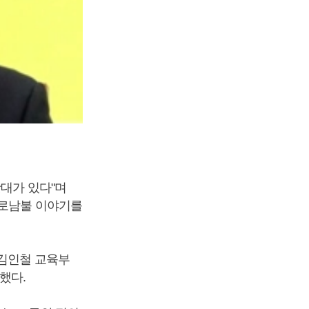
잣대가 있다"며
내로남불 이야기를
 김인철 교육부
했다.