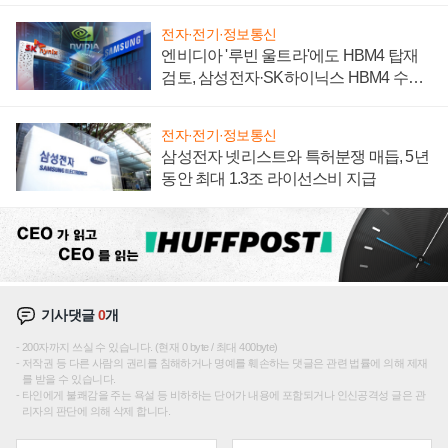
전자·전기·정보통신
엔비디아 '루빈 울트라'에도 HBM4 탑재
검토, 삼성전자·SK하이닉스 HBM4 수율
에 주도권 갈린다
전자·전기·정보통신
삼성전자 넷리스트와 특허분쟁 매듭, 5년
동안 최대 1.3조 라이선스비 지급
기사댓글
0
개
200자까지 쓰실 수 있습니다. (현재 0 byte / 최대 400byte)
저작권 등 다른 사람의 권리를 침해하거나 명예를 훼손하는 댓글은 관련 법률에 의해 제재
를 받을 수 있습니다.
타인에게 불쾌감을 주는 욕설 등 비하하는 단어가 내용에 포함되거나 인신공격성 글은 관
리자의 판단에 의해 삭제 합니다.