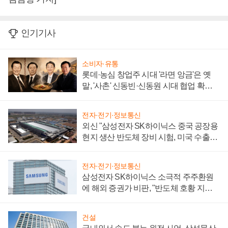
인기기사
소비자·유통
롯데·농심 창업주 시대 '라면 앙금'은 옛
말, '사촌' 신동빈·신동원 시대 협업 확대
일로
전자·전기·정보통신
외신 "삼성전자 SK하이닉스 중국 공장용
현지 생산 반도체 장비 시험, 미국 수출통
제 대비"
전자·전기·정보통신
삼성전자 SK하이닉스 소극적 주주환원
에 해외 증권가 비판, "반도체 호황 지속
성 의문"
건설