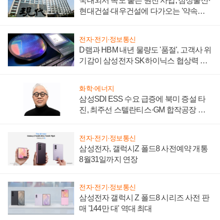
국내외서 속도 붙는 원전 사업, 삼성물산·
현대건설·대우건설에 다가오는 '약속의
시간'
전자·전기·정보통신
D램과 HBM 내년 물량도 '품절', 고객사 위
기감이 삼성전자 SK하이닉스 협상력 더
키워
화학·에너지
삼성SDI ESS 수요 급증에 북미 증설 타
진, 최주선 스텔란티스·GM 합작공장 건
설 재추진하나
전자·전기·정보통신
삼성전자, 갤럭시Z 폴드8 사전예약 개통
8월31일까지 연장
전자·전기·정보통신
삼성전자 갤럭시 Z 폴드8 시리즈 사전 판
매 '144만 대' 역대 최대