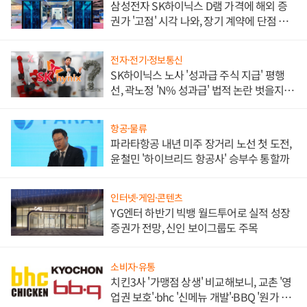
삼성전자 SK하이닉스 D램 가격에 해외 증
권가 '고점' 시각 나와, 장기 계약에 단점 부
각
전자·전기·정보통신
SK하이닉스 노사 '성과급 주식 지급' 평행
선, 곽노정 'N% 성과급' 법적 논란 벗을지 주
목
항공·물류
파라타항공 내년 미주 장거리 노선 첫 도전,
윤철민 '하이브리드 항공사' 승부수 통할까
인터넷·게임·콘텐츠
YG엔터 하반기 빅뱅 월드투어로 실적 성장
증권가 전망, 신인 보이그룹도 주목
소비자·유통
치킨3사 '가맹점 상생' 비교해보니, 교촌 '영
업권 보호'·bhc '신메뉴 개발'·BBQ '원가 부