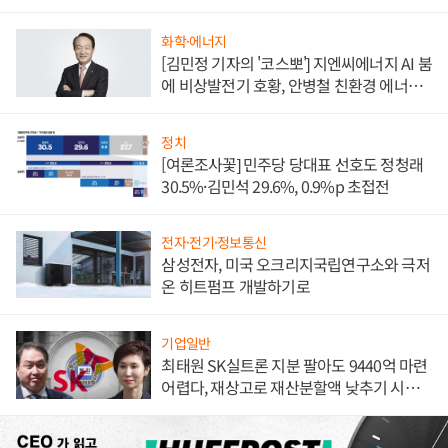
담'
화학·에너지
[김민정 기자의 '코스뽀'] 지엔씨에너지 AI 붐
에 비상발전기 호황, 안병철 친환경 에너지
발전전문기업 향한다
정치
[여론조사꽃] 민주당 당대표 선호도 정청래
30.5%·김민석 29.6%, 0.9%p 초접전
전자·전기·정보통신
삼성전자, 미국 오크리지국립연구소와 극저
온 히트펌프 개발하기로
기업일반
최태원 SK실트론 지분 팔아도 9440억 마련
어렵다, 재상고로 재산분할액 낮추기 시도
하나