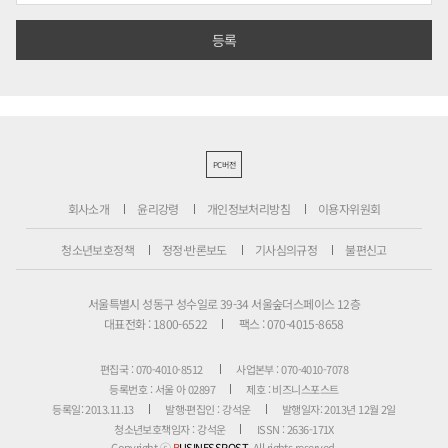
PC버전
회사소개
윤리강령
개인정보처리방침
이용자위원회
청소년보호정책
정정·반론보도
기사심의규정
불편신고
서울특별시 성동구 성수일로 39-34 서울숲더스페이스 12층
대표전화 : 1800-6522
팩스 : 070-4015-8658
편집국 : 070-4010-8512
사업본부 : 070-4010-7078
등록번호 : 서울 아 02897
제호 : 비즈니스포스트
등록일: 2013.11.13
발행·편집인 : 강석운
발행일자: 2013년 12월 2일
청소년보호책임자 : 강석운
ISSN : 2636-171X
Copyright ⓒ
B
USINESSPOST
. All rights reserved.