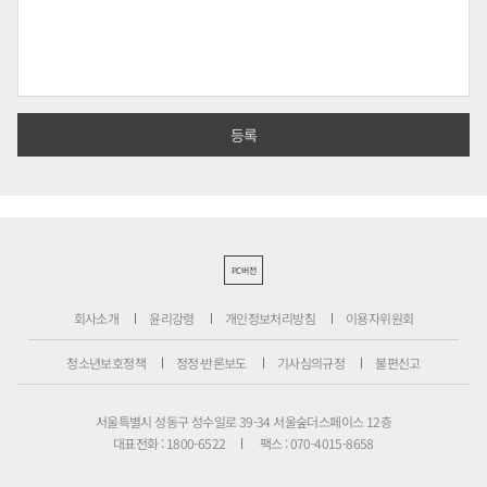
PC버전
회사소개
윤리강령
개인정보처리방침
이용자위원회
청소년보호정책
정정·반론보도
기사심의규정
불편신고
서울특별시 성동구 성수일로 39-34 서울숲더스페이스 12층
대표전화 : 1800-6522
팩스 : 070-4015-8658