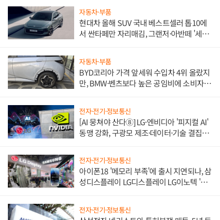
자동차·부품
현대차 올해 SUV 국내 베스트셀러 톱10에
서 싼타페만 자리매김, 그랜저·아반떼 '세단
쌍끌이'로 내수 방어
자동차·부품
BYD코리아 가격 앞세워 수입차 4위 올랐지
만, BMW·벤츠보다 높은 공임비에 소비자
불만 폭발
전자·전기·정보통신
[AI 뭉쳐야 산다⑧] LG·엔비디아 '피지컬 AI'
동맹 강화, 구광모 제조·데이터·기술 결집
해 종합 로보틱스 기업으로
전자·전기·정보통신
아이폰18 '메모리 부족'에 출시 지연되나, 삼
성디스플레이 LG디스플레이 LG이노텍 '탈
애플' 수익 다각화 속도
전자·전기·정보통신