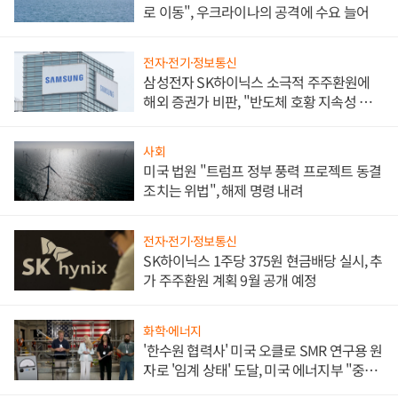
로 이동", 우크라이나의 공격에 수요 늘어
전자·전기·정보통신
삼성전자 SK하이닉스 소극적 주주환원에
해외 증권가 비판, "반도체 호황 지속성 의
문"
사회
미국 법원 "트럼프 정부 풍력 프로젝트 동결
조치는 위법", 해제 명령 내려
전자·전기·정보통신
SK하이닉스 1주당 375원 현금배당 실시, 추
가 주주환원 계획 9월 공개 예정
화학·에너지
'한수원 협력사' 미국 오클로 SMR 연구용 원
자로 '임계 상태' 도달, 미국 에너지부 "중요
한 이정표"