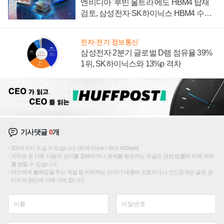
엔비디아 '루빈 울트라'에도 HBM4 탑재
검토, 삼성전자·SK하이닉스 HBM4 수율
에 주도권 갈린다
전자·전기·정보통신
삼성전자 2분기 글로벌 D램 점유율 39%
1위, SK하이닉스와 13%p 격차
기사댓글
0
개
200자까지 쓰실 수 있습니다. (현재 0 byte / 최대 400byte)
저작권 등 다른 사람의 권리를 침해하거나 명예를 훼손하는 댓글은 관련 법률에 의해 제재
를 받을 수 있습니다.
타인에게 불쾌감을 주는 욕설 등 비하하는 단어가 내용에 포함되거나 인신공격성 글은 관
리자의 판단에 의해 삭제 합니다.