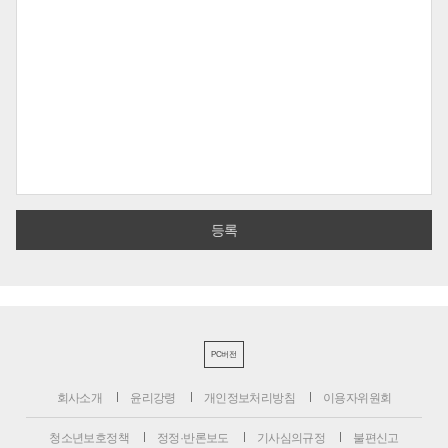
PC버전
회사소개
윤리강령
개인정보처리방침
이용자위원회
청소년보호정책
정정·반론보도
기사심의규정
불편신고