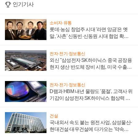
인기기사
소비자·유통
롯데·농심 창업주 시대 '라면 앙금'은 옛
말, '사촌' 신동빈·신동원 시대 협업 확대
일로
전자·전기·정보통신
외신 "삼성전자 SK하이닉스 중국 공장용
현지 생산 반도체 장비 시험, 미국 수출통
제 대비"
전자·전기·정보통신
D램과 HBM 내년 물량도 '품절', 고객사 위
기감이 삼성전자 SK하이닉스 협상력 더
키워
건설
국내외서 속도 붙는 원전 사업, 삼성물산·
현대건설·대우건설에 다가오는 '약속의
시간'