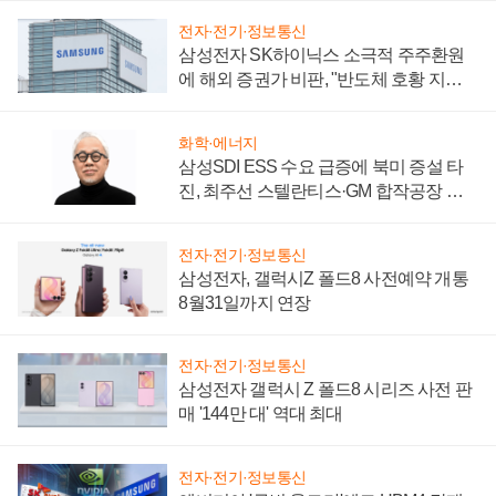
전자·전기·정보통신
삼성전자 SK하이닉스 소극적 주주환원
에 해외 증권가 비판, "반도체 호황 지속
성 의문"
화학·에너지
삼성SDI ESS 수요 급증에 북미 증설 타
진, 최주선 스텔란티스·GM 합작공장 건
설 재추진하나
전자·전기·정보통신
삼성전자, 갤럭시Z 폴드8 사전예약 개통
8월31일까지 연장
전자·전기·정보통신
삼성전자 갤럭시 Z 폴드8 시리즈 사전 판
매 '144만 대' 역대 최대
전자·전기·정보통신