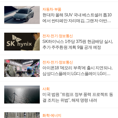
자동차·부품
현대차 올해 SUV 국내 베스트셀러 톱10
에서 싼타페만 자리매김, 그랜저·아반떼
'세단 쌍끌이'로 내수 방어
전자·전기·정보통신
SK하이닉스 1주당 375원 현금배당 실시,
추가 주주환원 계획 9월 공개 예정
전자·전기·정보통신
아이폰18 '메모리 부족'에 출시 지연되나,
삼성디스플레이 LG디스플레이 LG이노
텍 '탈애플' 수익 다각화 속도
사회
미국 법원 "트럼프 정부 풍력 프로젝트 동
결 조치는 위법", 해제 명령 내려
화학·에너지