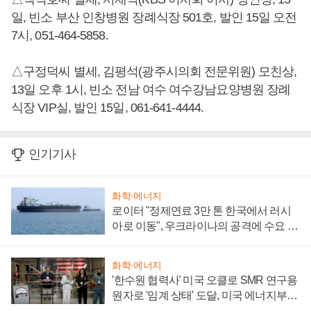
일, 빈소 부산 인창병원 장례식장 501호, 발인 15일 오전
7시, 051-464-5858.
△구정덕씨 별세, 김평석(광주시의회 전문위원) 모친상,
13일 오후 1시, 빈소 전남 여수 여수강남요양병원 장례
식장 VIP실, 발인 15일, 061-641-4444.
인기기사
화학·에너지
로이터 "정제연료 3만 톤 한국에서 러시
아로 이동", 우크라이나의 공격에 수요 늘
어
화학·에너지
'한수원 협력사' 미국 오클로 SMR 연구용
원자로 '임계 상태' 도달, 미국 에너지부
"중요한 이정표"