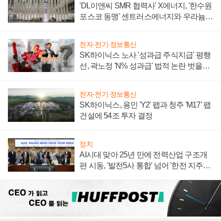
'DL이앤씨 SMR 협력사' X에너지, '한수원
포스코 동맹' 센트러스에너지와 우라늄
계약 체결
전자·전기·정보통신
SK하이닉스 노사 '성과급 주식지급' 평행
선, 곽노정 'N% 성과급' 법적 논란 벗을지
주목
전자·전기·정보통신
SK하이닉스, 용인 'Y2' 팹과 청주 'M17' 팹
건설에 54조 투자 결정
정치
AI시대 맞아 25년 만에 전력산업 구조개
편 시동, '발전5사 통합' 넘어 '한전 지주사'
재편론도