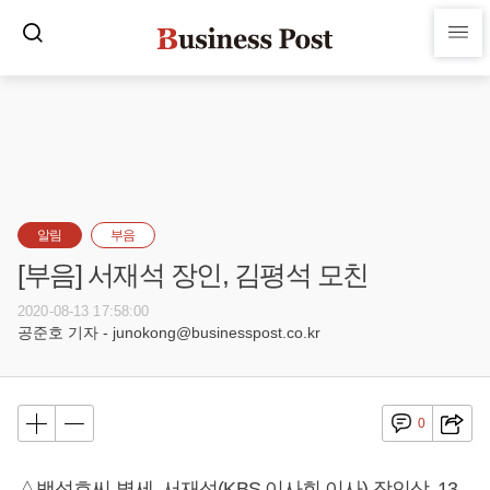
알림
부음
[부음] 서재석 장인, 김평석 모친
2020-08-13 17:58:00
공준호 기자 - junokong@businesspost.co.kr
0
△백석호씨 별세, 서재석(KBS 이사회 이사) 장인상, 13