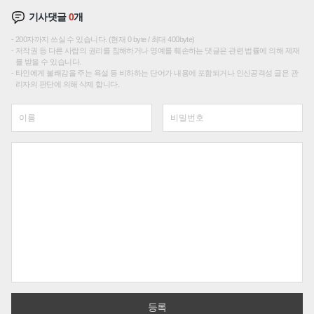
기사댓글
0
개
200자까지 쓰실 수 있습니다. (현재 0 byte / 최대 400byte)
저작권 등 다른 사람의 권리를 침해하거나 명예를 훼손하는 댓글은 관련 법률에 의해 제재
를 받을 수 있습니다.
타인에게 불쾌감을 주는 욕설 등 비하하는 단어가 내용에 포함되거나 인신공격성 글은 관
리자의 판단에 의해 삭제 합니다.