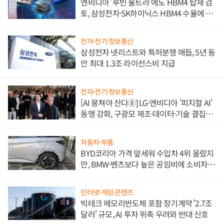
엔비디아 '루빈 울트라'에도 HBM4 탑재 검
토, 삼성전자·SK하이닉스 HBM4 수율에 주
도권 갈린다
전자·전기·정보통신
삼성전자 넷리스트와 특허분쟁 매듭, 5년 동
안 최대 1.3조 라이선스비 지급
전자·전기·정보통신
[AI 뭉쳐야 산다⑧] LG·엔비디아 '피지컬 AI'
동맹 강화, 구광모 제조·데이터·기술 결집
해 종합 로보틱스 기업으로
자동차·부품
BYD코리아 가격 앞세워 수입차 4위 올랐지
만, BMW·벤츠보다 높은 공임비에 소비자
불만 폭발
인터넷·게임·콘텐츠
빅테크 메모리반도체 포함 장기계약 '2.7조
달러' 규모, AI 투자 위축 우려와 반대 신호