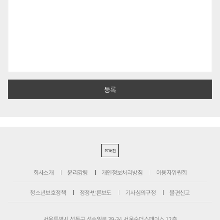
PC버전
회사소개
윤리강령
개인정보처리방침
이용자위원회
청소년보호정책
정정·반론보도
기사심의규정
불편신고
서울특별시 성동구 성수일로 39-34 서울숲더스페이스 12층