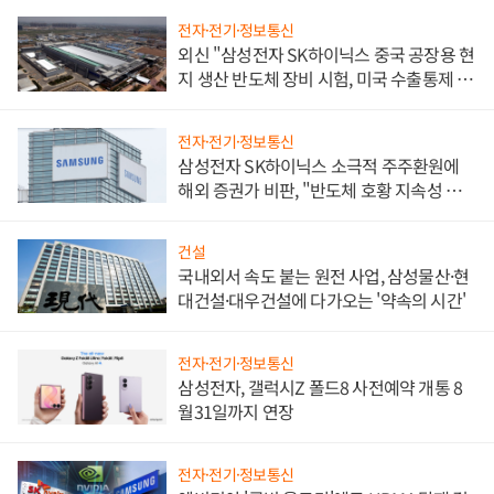
전자·전기·정보통신
외신 "삼성전자 SK하이닉스 중국 공장용 현
지 생산 반도체 장비 시험, 미국 수출통제 대
비"
전자·전기·정보통신
삼성전자 SK하이닉스 소극적 주주환원에
해외 증권가 비판, "반도체 호황 지속성 의
문"
건설
국내외서 속도 붙는 원전 사업, 삼성물산·현
대건설·대우건설에 다가오는 '약속의 시간'
전자·전기·정보통신
삼성전자, 갤럭시Z 폴드8 사전예약 개통 8
월31일까지 연장
전자·전기·정보통신