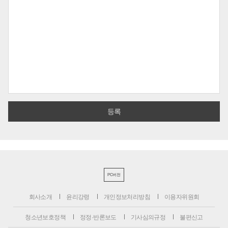
PC버전
회사소개
윤리강령
개인정보처리방침
이용자위원회
청소년보호정책
정정·반론보도
기사심의규정
불편신고