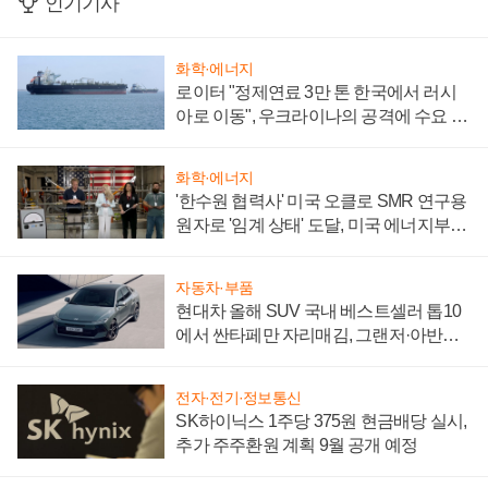
인기기사
화학·에너지
로이터 "정제연료 3만 톤 한국에서 러시
아로 이동", 우크라이나의 공격에 수요 늘
어
화학·에너지
'한수원 협력사' 미국 오클로 SMR 연구용
원자로 '임계 상태' 도달, 미국 에너지부
"중요한 이정표"
자동차·부품
현대차 올해 SUV 국내 베스트셀러 톱10
에서 싼타페만 자리매김, 그랜저·아반떼
'세단 쌍끌이'로 내수 방어
전자·전기·정보통신
SK하이닉스 1주당 375원 현금배당 실시,
추가 주주환원 계획 9월 공개 예정