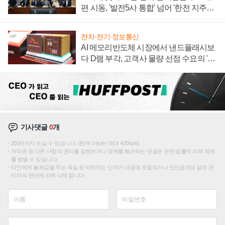
편 시동, '발전5사 통합' 넘어 '한전 지주사'
재편론도
전자·전기·정보통신
AI 메모리반도체 시장에서 낸드플래시보
다 D램 부각, 고객사 물량 선점 수요의 '우
선순위'
기사댓글
0
개
200자까지 쓰실 수 있습니다. (현재 0 byte / 최대 400byte)
저작권 등 다른 사람의 권리를 침해하거나 명예를 훼손하는 댓글은 관련 법률에 의해 제재
를 받을 수 있습니다.
타인에게 불쾌감을 주는 욕설 등 비하하는 단어가 내용에 포함되거나 인신공격성 글은 관
리자의 판단에 의해 삭제 합니다.