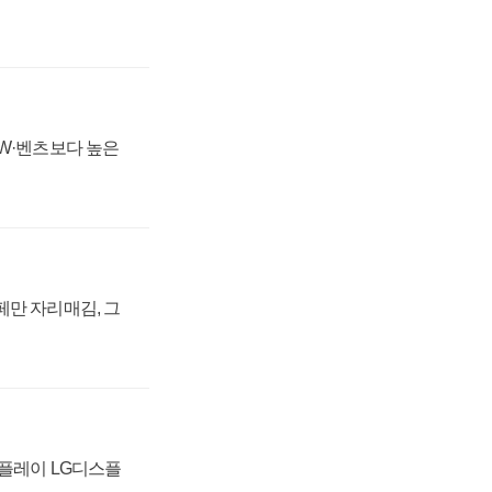
MW·벤츠보다 높은
페만 자리매김, 그
스플레이 LG디스플