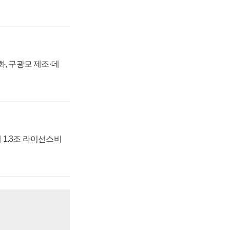
강화, 구광모 제조·데
 1.3조 라이선스비