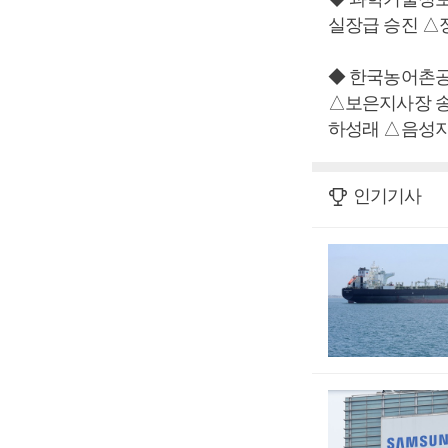
실장급 승진 
◆ 한국농어촌
△보은지사장 송
하성래 △음성지
인기기사