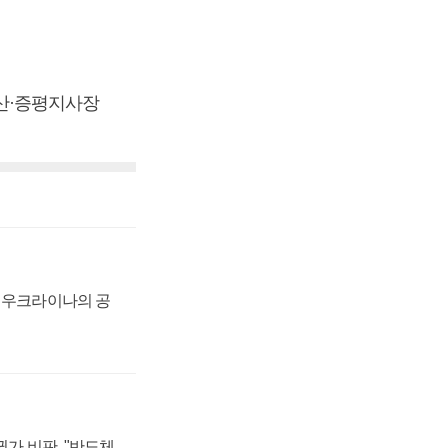
산·증평지사장
, 우크라이나의 공
가 비판, "반도체