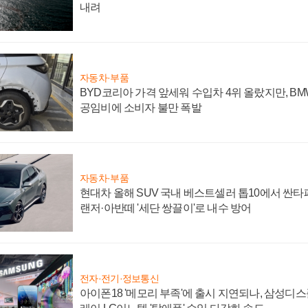
내려
자동차·부품
BYD코리아 가격 앞세워 수입차 4위 올랐지만, B
공임비에 소비자 불만 폭발
자동차·부품
현대차 올해 SUV 국내 베스트셀러 톱10에서 싼타
랜저·아반떼 '세단 쌍끌이'로 내수 방어
전자·전기·정보통신
아이폰18 '메모리 부족'에 출시 지연되나, 삼성디