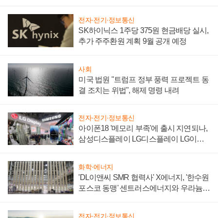
'세단 쌍끌이'로 내수 방어
전자·전기·정보통신
SK하이닉스 1주당 375원 현금배당 실시,
추가 주주환원 계획 9월 공개 예정
사회
미국 법원 "트럼프 정부 풍력 프로젝트 동
결 조치는 위법", 해제 명령 내려
전자·전기·정보통신
아이폰18 '메모리 부족'에 출시 지연되나,
삼성디스플레이 LG디스플레이 LG이노
텍 '탈애플' 수익 다각화 속도
화학·에너지
'DL이앤씨 SMR 협력사' X에너지, '한수원
포스코 동맹' 센트러스에너지와 우라늄
계약 체결
전자·전기·정보통신