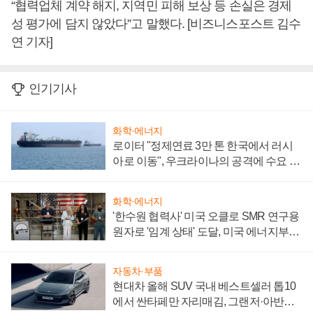
“협력업체 계약 해지, 지역민 피해 보상 등 손실은 경제
성 평가에 담지 않았다”고 말했다. [비즈니스포스트 김수
연 기자]
인기기사
화학·에너지
로이터 "정제연료 3만 톤 한국에서 러시
아로 이동", 우크라이나의 공격에 수요 늘
어
화학·에너지
'한수원 협력사' 미국 오클로 SMR 연구용
원자로 '임계 상태' 도달, 미국 에너지부
"중요한 이정표"
자동차·부품
현대차 올해 SUV 국내 베스트셀러 톱10
에서 싼타페만 자리매김, 그랜저·아반떼