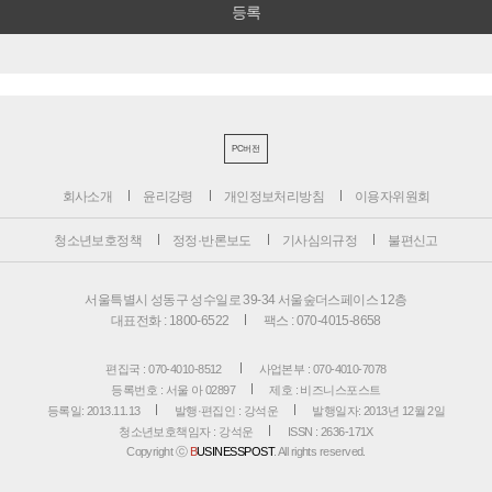
PC버전
회사소개
윤리강령
개인정보처리방침
이용자위원회
청소년보호정책
정정·반론보도
기사심의규정
불편신고
서울특별시 성동구 성수일로 39-34 서울숲더스페이스 12층
대표전화 : 1800-6522
팩스 : 070-4015-8658
편집국 : 070-4010-8512
사업본부 : 070-4010-7078
등록번호 : 서울 아 02897
제호 : 비즈니스포스트
등록일: 2013.11.13
발행·편집인 : 강석운
발행일자: 2013년 12월 2일
청소년보호책임자 : 강석운
ISSN : 2636-171X
Copyright ⓒ
B
USINESSPOST
. All rights reserved.