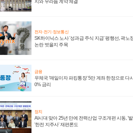
지와 우라늄 계약 체결
전자·전기·정보통신
SK하이닉스 노사 '성과급 주식 지급' 평행선, 곽노정
논란 벗을지 주목
금융
우체국 '매일이자 파킹통장' 5만 계좌 한정으로 다시 
0% 금리
정치
AI시대 맞아 25년 만에 전력산업 구조개편 시동, '
'한전 지주사' 재편론도