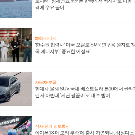
로이터 "정제연료 3만 톤 한국에서 러시아로 이동"
격에 수요 늘어
화학·에너지
'한수원 협력사' 미국 오클로 SMR 연구용 원자로 '임
국 에너지부 "중요한 이정표"
자동차·부품
현대차 올해 SUV 국내 베스트셀러 톱10에서 싼타
랜저·아반떼 '세단 쌍끌이'로 내수 방어
전자·전기·정보통신
아이폰18 '메모리 부족'에 출시 지연되나, 삼성디