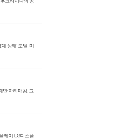
, 우크라이나의 공
계 상태' 도달, 미
페만 자리매김, 그
스플레이 LG디스플