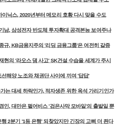
하이닉스, 2020년부터 메모리 호황 다시 맞을 수도
 김기남, 삼성전자 반도체 투자확대 공격본능 보여주나
 윤종규, KB금융지주의 '리딩 금융그룹'은 여전히 갈증
 안재현의 '라오스 댐 사고' SK건설 수습을 세계가 주시
조선해양 노조와 채권단 사이에 끼여 '답답'
주가는 대세 하락인가, 적자생존 위한 옥석 가리기인가
 정경인, 대만은 펄어비스 '검은사막 모바일'의 출발일 뿐
은행 2분기 '1등 은행' 되찾았지만 긴장의 고삐 더 죈다